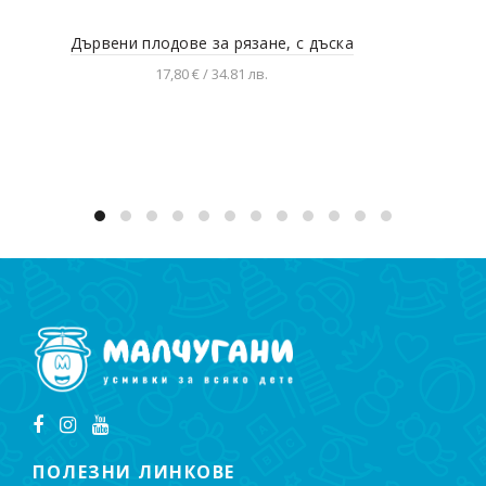
Дървени плодове за рязане, с дъска
Дър
17,80 € / 34.81 лв.
Добавяне в количката
ПОЛЕЗНИ ЛИНКОВЕ