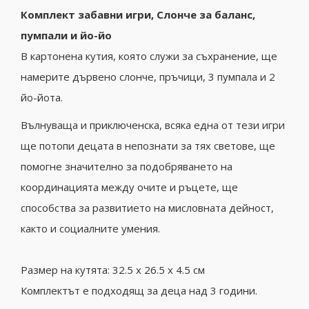
Комплект забавни игри, Слонче за баланс,
пумпали и йо-йо
В картонена кутия, която служи за съхранение, ще
намерите дървено слонче, пръчици, 3 пумпала и 2
йо-йота.
Вълнуваща и приключенска, всяка една от тези игри
ще потопи децата в непознати за тях светове, ще
помогне значително за подобряването на
координацията между очите и ръцете, ще
способства за развитието на мисловната дейност,
както и социалните умения.
Размер на кутята: 32.5 x 26.5 x 4.5 см
Комплектът е подходящ за деца над 3 години.