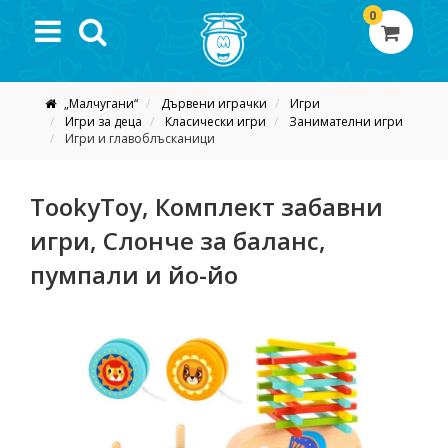
0
„Малчугани“
Дървени играчки
Игри
Игри за деца
Класически игри
Занимателни игри
Игри и главоблъсканици
TookyToy, Комплект забавни
игри, Слонче за баланс,
пумпали и йо-йо