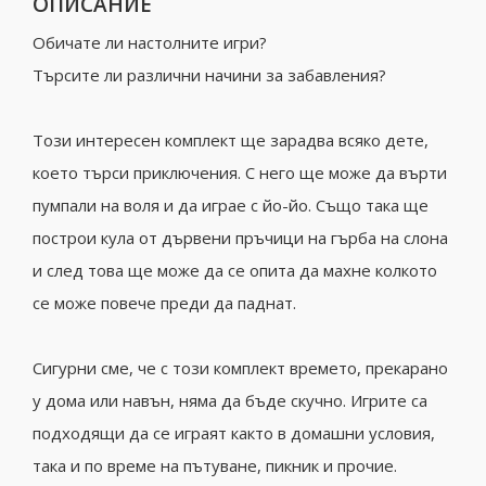
ОПИСАНИЕ
Обичате ли настолните игри?
Търсите ли различни начини за забавления?
Този интересен комплект ще зарадва всяко дете,
което търси приключения. С него ще може да върти
пумпали на воля и да играе с йо-йо. Също така ще
построи кула от дървени пръчици на гърба на слона
и след това ще може да се опита да махне колкото
се може повече преди да паднат.
Сигурни сме, че с този комплект времето, прекарано
у дома или навън, няма да бъде скучно. Игрите са
подходящи да се играят както в домашни условия,
така и по време на пътуване, пикник и прочие.