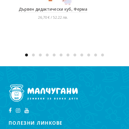
Дървен дидaктически куб, Ферма
Игр
26,70 € / 52.22 лв.
Добавяне в количката
ПОЛЕЗНИ ЛИНКОВЕ