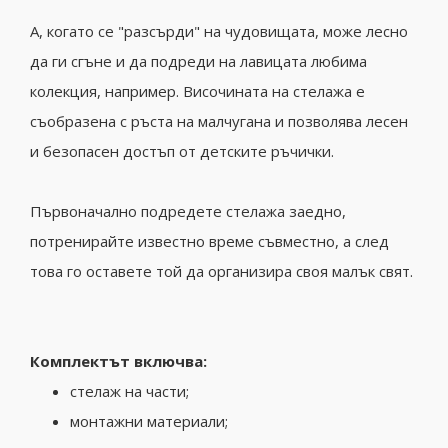
А, когато се "разсърди" на чудовищата, може лесно
да ги сгъне и да подреди на лавицата любима
колекция, например. Височината на стелажа е
съобразена с ръста на малчугана и позволява лесен
и безопасен достъп от детските ръчички.
Първоначално подредете стелажа заедно,
потренирайте известно време съвместно, а след
това го оставете той да организира своя малък свят.
Комплектът включва:
стелаж на части;
монтажни материали;