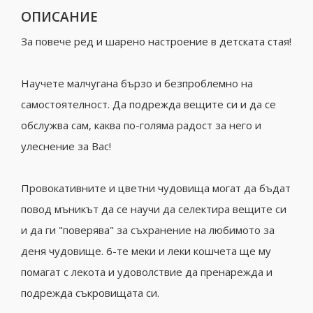
ОПИСАНИЕ
За повече ред и шарено настроение в детската стая!
Научете малчугана бързо и безпроблемно на
самостоятелност. Да подрежда вещите си и да се
обслужва сам, каква по-голяма радост за него и
улеснение за Вас!
Провокативните и цветни чудовища могат да бъдат
повод мъникът да се научи да селектира вещите си
и да ги "поверява" за съхранение на любимото за
деня чудовище. 6-те меки и леки кошчета ще му
помагат с лекота и удоволствие да пренарежда и
подрежда съкровищата си.