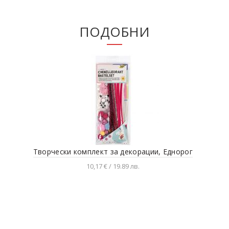
ПОДОБНИ
Творчески комплект за декорации, Еднорог
С
10,17 € / 19.89 лв.
Добавяне в количката