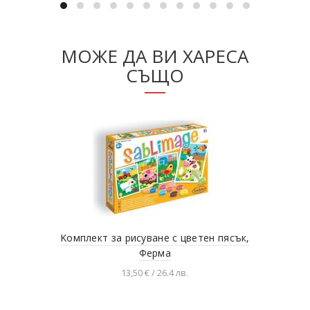
МОЖЕ ДА ВИ ХАРЕСА
СЪЩО
Kомплект за рисуване с цветен пясък,
Ко
Ферма
13,50 € / 26.4 лв.
Добавяне в количката