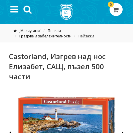
0
„Малчугани“
Пъзели
Градове и забележителности
Пейзажи
Castorland, Изгрев над нос
Елизабет, САЩ, пъзел 500
части