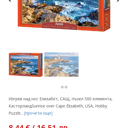
Изгрев над нос Елизабет, САЩ, пъзел 500 елемента,
КасторландSunrise over Cape Elizabeth, USA, Hobby
Puzzle...
[прочети още]
8,44 € / 16.51 лв.