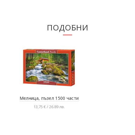
ПОДОБНИ
Мелница, пъзел 1500 части
С
13,75 € / 26.89 лв.
Добавяне в количката