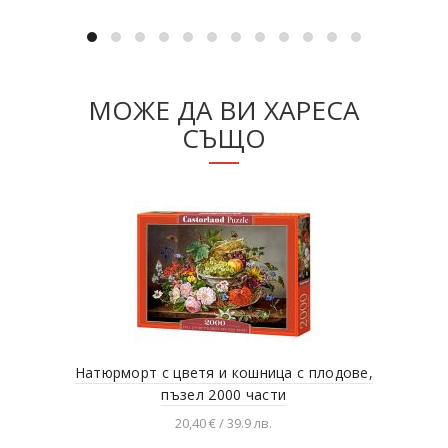
МОЖЕ ДА ВИ ХАРЕСА
СЪЩО
Натюрморт с цветя и кошница с плодове,
Вел
пъзел 2000 части
20,40 € / 39.9 лв.