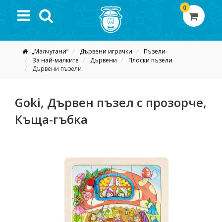
0
„Малчугани“
Дървени играчки
Пъзели
За най-малките
Дървени
Плоски пъзели
Дървени пъзели
Goki, Дървен пъзел с прозорче,
Къща-гъбка