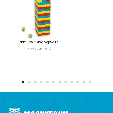
Дженга с две зарчета
Д
21,42 € / 41.89 лв.
Добавяне в количката