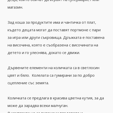
магазин.
Зад коша за продуктите има и чантичка от плат,
където децата могат да поставят портмоне с пари
за игра или други съкровища. Дръжката е поставена
на височина, която е съобразена с височината на
детето и го улеснява, докато се движи.
Дървените елементи на количката са в светлосин
цвят и бяло. Колелата са гумирани за по добро
сцепление със земята.
Количката се предлага в красива цветна кутия, за да
може да зарадва всеки малчуган.