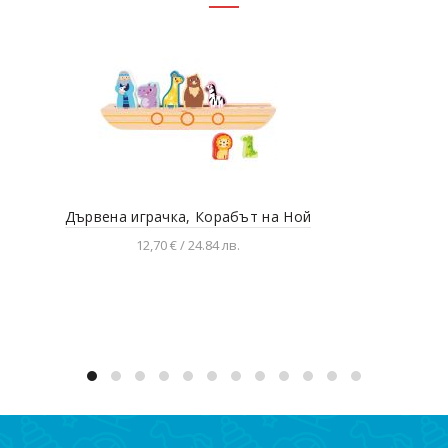
Дървена играчка, Корабът на Ной
Дър
12,70 € / 24.84 лв.
Добавяне в количката