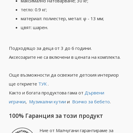
максимално натоварване; 30 кг;
тегло: 0.9 кг;
материал: полиестер, метал: φ - 13 мм;
цвят: шарен.
Подходящо за деца от 3 до 6 години.
Аксесоарите не са включени в цената на комплекта.
Още възможности да освежите детския интериор
ще откриете
ТУК
.
Както и богата продуктова гама от
Дървени
играчки
,
Музикални кутии
и
Всичко за бебето
.
100% Гаранция за този продукт
Ние от Малчугани гарантираме за