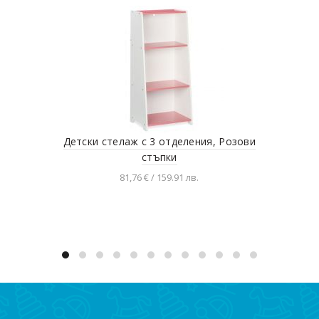
Детски стелаж с 3 отделения, Розови
Де
стъпки
81,76 € / 159.91 лв.
Добавяне в количката