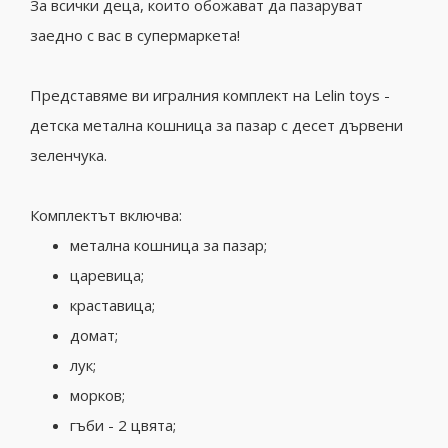
За всички деца, които обожават да пазаруват
заедно с вас в супермаркета!
Представяме ви игралния комплект на Lelin toys -
детска метална кошница за пазар с десет дървени
зеленчука.
Комплектът включва:
метална кошница за пазар;
царевица;
краставица;
домат;
лук;
морков;
гъби - 2 цвята;