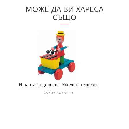
МОЖЕ ДА ВИ ХАРЕСА
СЪЩО
Играчка за дърпане, Клоун с ксилофон
Дет
25,50 € / 49.87 лв.
Добавяне в количката