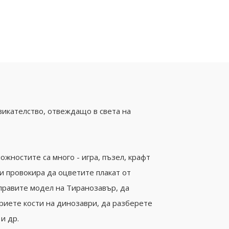
икателство, отвеждащо в света на
ожностите са много - игра, пъзел, крафт
и провокира да оцветите плакат от
правите модел на Тиранозавър, да
риете кости на динозаври, да разберете
 и др.