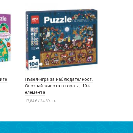
тите
Пъзел-игра за наблюдателност,
Крайбреже
Опознай живота в гората, 104
части
елемента
13,75 € / 26.8
17,84 € / 34.89 лв.
Добавяне
Добавяне в количката