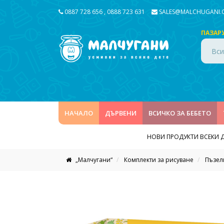
0887 728 656
,
0888 723 631
SALES@MALCHUGANI
ПАЗАР
Вси
НАЧАЛО
ДЪРВЕНИ
ВСИЧКО ЗА БЕБЕТО
НОВИ ПРОДУКТИ ВСЕКИ 
„Малчугани“
Комплекти за рисуване
Пъзел