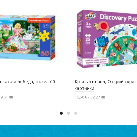
есата и лебеда, пъзел 60
Кръгъл пъзел, Открий скри
картинки
 9.51 лв.
16,50 € / 32.27 лв.
вяне в количката
Добавяне в количката