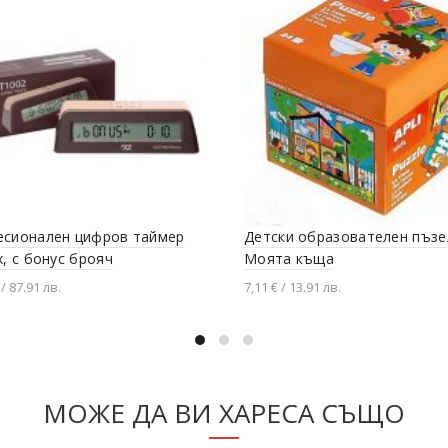
сионален цифров таймер
Детски образователен пъзе
х, с бонус брояч
Моята къща
 / 87.91 лв.
7,11 € / 13.91 лв.
вяне в количката
Добавяне в количката
МОЖЕ ДА ВИ ХАРЕСА СЪЩО