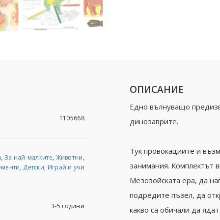
ОПИСАНИЕ
Едно вълнуващо предизв
1105668
динозаврите.
Тук провокациите и възм
и
,
За най-малките
,
Животни
,
занимания. Комплектът в
ементи
,
Детски
,
Играй и учи
Мезозойската ера, да на
подредите пъзел, да отк
3-5 години
какво са обичали да ядат