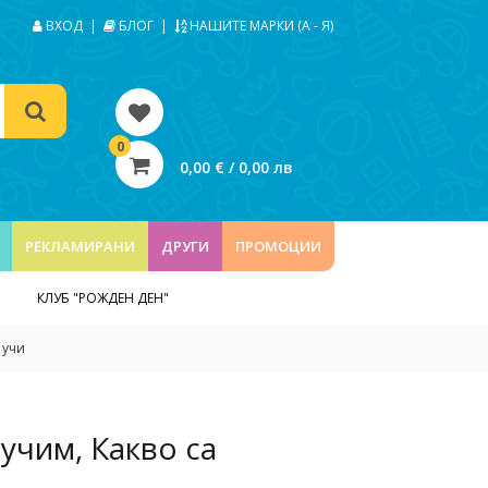
ВХОД
|
БЛОГ
|
НАШИТЕ МАРКИ (А - Я)
0
0,00 € / 0,00 лв
РЕКЛАМИРАНИ
ДРУГИ
ПРОМОЦИИ
КЛУБ "РОЖДЕН ДЕН"
 учи
аучим, Какво са