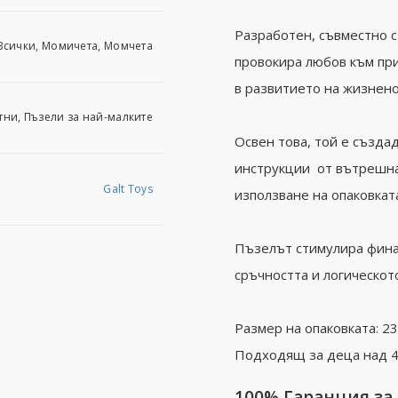
Разработен, съвместно 
Всички, Момичета, Момчета
провокира любов към пр
в развитието на жизнен
тни, Пъзели за най-малките
Освен това, той е създа
инструкции от вътрешнат
Galt Toys
използване на опаковкат
Пъзелът стимулира финат
сръчността и логическот
Размер на опаковката: 23 
Подходящ за деца над 4
100% Гаранция за