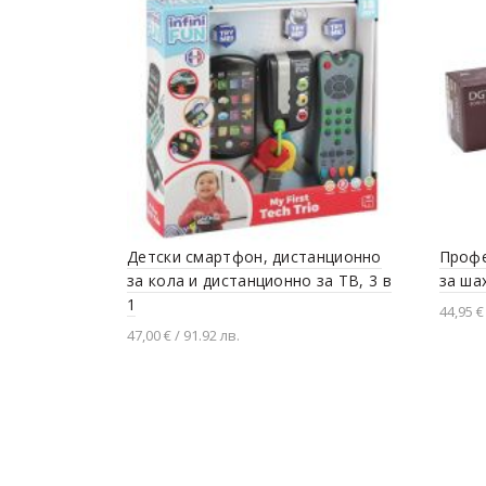
Детски смартфон, дистанционно
Профе
за кола и дистанционно за ТВ, 3 в
за ша
1
44,95 €
47,00 € / 91.92 лв.
Доба
Добавяне в количката