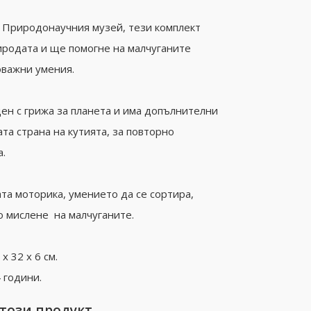
с Природонаучния музей, тези комплект
иродата и ще помогне на малчуганите
оважни умения.
ден с грижа за планета и има допълнителни
а страна на кутията, за повторно
а.
а моторика, умението да се сортира,
о мислене на малчуганите.
x 32 х 6 см.
 години.
 този продукт