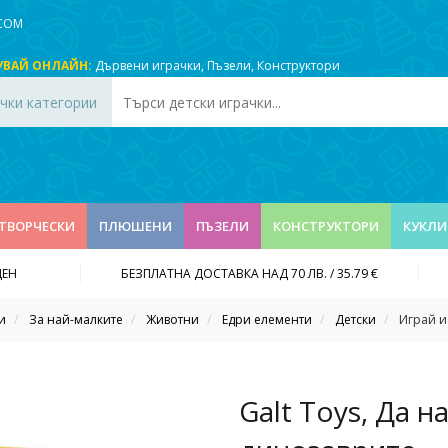
.COM
УВАЙ ОНЛАЙН:
Дървени играчки
,
Пъзели
,
Конструктори
чки категории
ТВОРЧЕСКИ
ПЛЮШЕНИ
ПЪЗЕЛИ
КОНСТРУКТОРИ
КУКЛИ
ДЕН
БЕЗПЛАТНА ДОСТАВКА НАД 70 ЛВ. / 35.79 €
и
За най-малките
Животни
Едри елементи
Детски
Играй и
Galt Toys, Да н