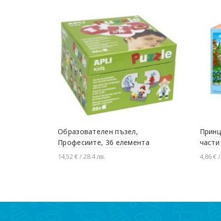
Образователен пъзел,
Принц
Професиите, 36 елемента
части
14,52 € / 28.4 лв.
4,86 € /
Добавяне в количката
Доба