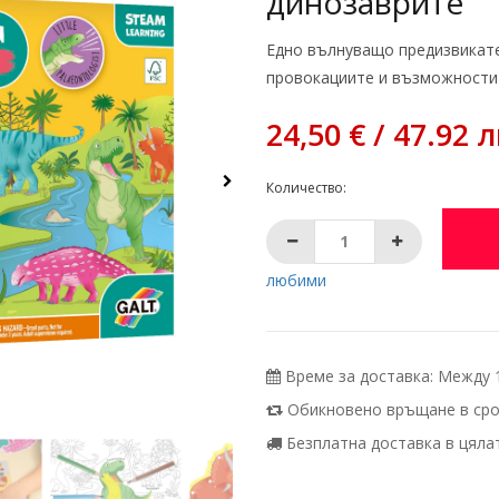
динозаврите
Едно вълнуващо предизвикате
провокациите и възможностит
24,50 € / 47.92 л
Количество:
любими
Време за доставка: Между 10
Обикновено връщане в срок
Безплатна доставка в цялата