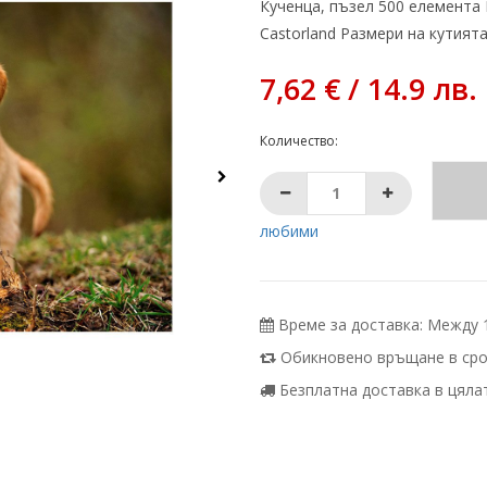
Кученца, пъзел 500 елемента 
Castorland Размери на кутията:
7,62 € / 14.9 лв.
Количество:
любими
Време за доставка: Между 10
Обикновено връщане в срок
Безплатна доставка в цялата