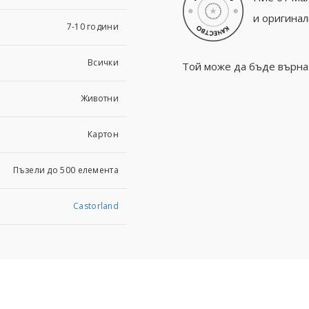
и оригинал
7-10 години
Всички
Той може да бъде върнат
Животни
Картон
Пъзели до 500 елемента
Castorland