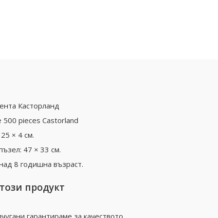
мента Касторланд
 500 pieces Castorland
25 × 4 см.
ъзел: 47 × 33 см.
над 8 годишна възраст.
 този продукт
чугани гарантираме за качеството