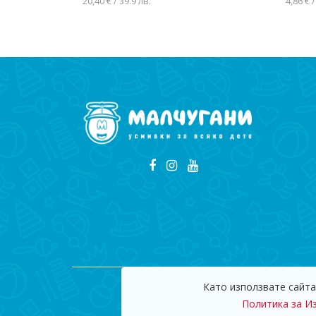
20,40 € / 39.9 лв.
4,86 € /
Добавяне в количката
Доба
Като използвате сайта
© 2009
Политика за И