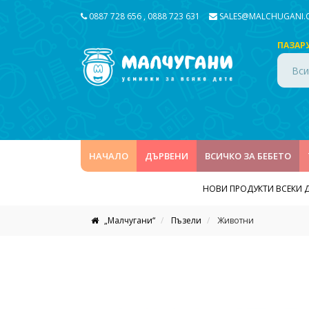
0887 728 656
,
0888 723 631
SALES@MALCHUGANI
ПАЗАР
Вси
НАЧАЛО
ДЪРВЕНИ
ВСИЧКО ЗА БЕБЕТО
НОВИ ПРОДУКТИ ВСЕКИ 
„Малчугани“
Пъзели
Животни