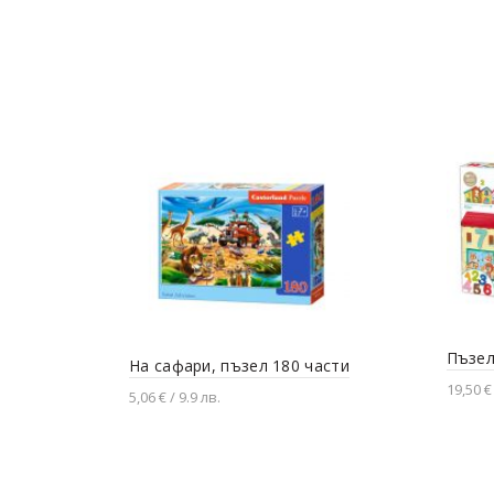
Пъзел
На сафари, пъзел 180 части
19,50 €
5,06 € / 9.9 лв.
Доба
Добавяне в количката