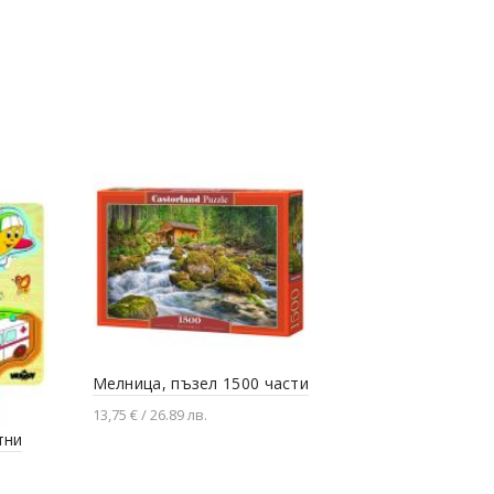
Мелница, пъзел 1500 части
13,75 € / 26.89 лв.
тни
Битката п
Добавяне в количката
Матейко, 