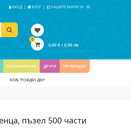
ВХОД
|
БЛОГ
|
НАШИТЕ МАРКИ (А - Я)
0
0,00 € / 0,00 лв
РЕКЛАМИРАНИ
ДРУГИ
ПРОМОЦИИ
КЛУБ "РОЖДЕН ДЕН"
ченца, пъзел 500 части