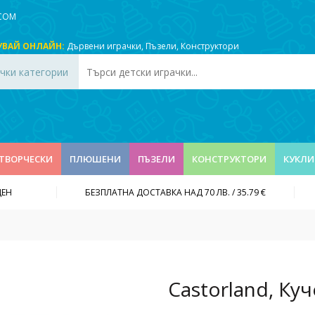
.COM
УВАЙ ОНЛАЙН:
Дървени играчки
,
Пъзели
,
Конструктори
чки категории
ТВОРЧЕСКИ
ПЛЮШЕНИ
ПЪЗЕЛИ
КОНСТРУКТОРИ
КУКЛИ
ДЕН
БЕЗПЛАТНА ДОСТАВКА НАД 70 ЛВ. / 35.79 €
Castorland, Ку