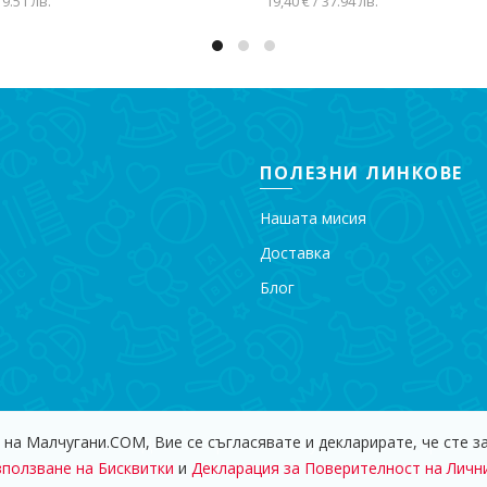
 9.51 лв.
19,40 € / 37.94 лв.
вяне в количката
Добавяне в количката
ПОЛЕЗНИ ЛИНКОВЕ
Нашата мисия
Доставка
Блог
 на Малчугани.COM, Вие се съгласявате и декларирате, че сте з
 - 2018 Магазин за Детски Играчки "Малчугани". Всички права за
зползване на Бисквитки
и
Декларация за Поверителност на Личн