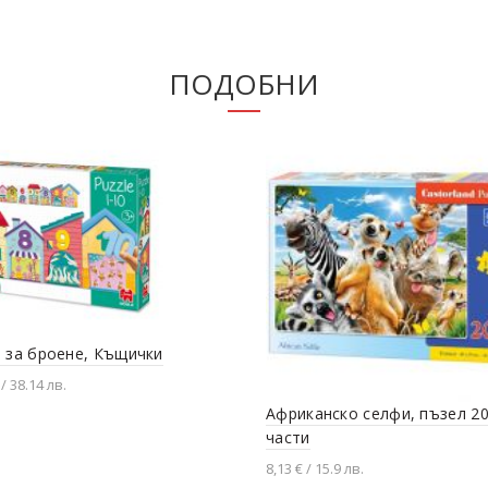
ПОДОБНИ
 за броене, Къщички
 / 38.14 лв.
Африканско селфи, пъзел 2
вяне в количката
части
8,13 € / 15.9 лв.