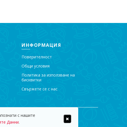
31,32 € / 61.2
Добавяне
ИНФОРМАЦИЯ
Поверителност
Общи условия
Политика за използване на
бисквитки
Свържете се с нас
апознати с нашите
пазени.
ите Данни
.