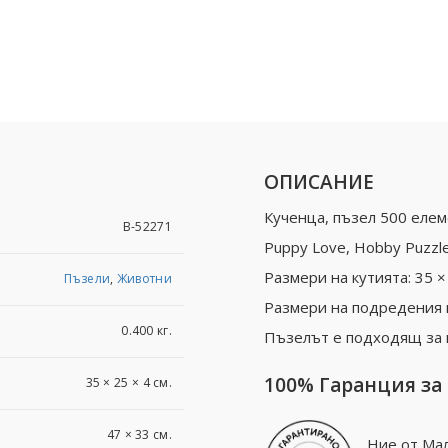
ОПИСАНИЕ
Кученца, пъзел 500 еле
B-52271
Puppy Love, Hobby Puzzle
Размери на кутията: 35 × 
Пъзели
,
Животни
Размери на подредения п
0.400 кг.
Пъзелът е подходящ за 
100% Гаранция за
35 × 25 × 4 см.
47 × 33 см.
Ние от Мал