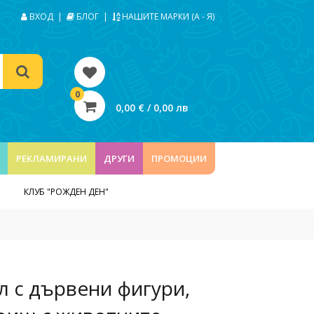
ВХОД
|
БЛОГ
|
НАШИТЕ МАРКИ (А - Я)
0
0,00 € / 0,00 лв
РЕКЛАМИРАНИ
ДРУГИ
ПРОМОЦИИ
КЛУБ "РОЖДЕН ДЕН"
ел с дървени фигури,