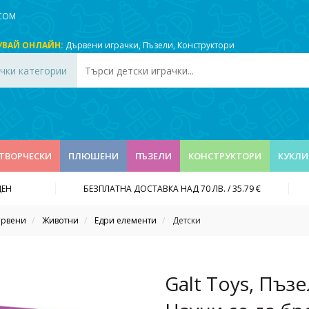
.COM
УВАЙ ОНЛАЙН:
Дървени играчки
,
Пъзели
,
Конструктори
чки категории
ТВОРЧЕСКИ
ПЛЮШЕНИ
ПЪЗЕЛИ
КОНСТРУКТОРИ
КУКЛИ
ДЕН
БЕЗПЛАТНА ДОСТАВКА НАД 70 ЛВ. / 35.79 €
рвени
Животни
Едри елементи
Детски
Galt Toys, Пъз