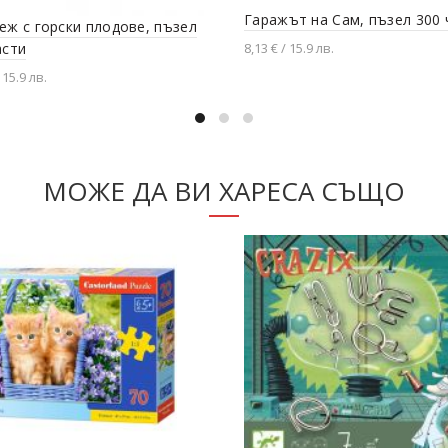
Гаражът на Сам, пъзел 300 
еж с горски плодове, пъзел
асти
8,13 € / 15.9 лв.
 15.9 лв.
Добавяне в количката
вяне в количката
МОЖЕ ДА ВИ ХАРЕСА СЪЩО