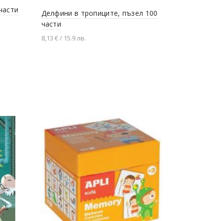
части
Делфини в тропиците, пъзел 100
Полицейск
части
части
8,13 € / 15.9 лв.
8,13 € / 15.9 
Добавяне в количката
Добавяне