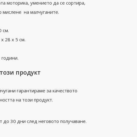
а моторика, умението да се сортира,
о мислене на малчуганите.
 см.
x 28 х 5 см.
 години.
 този продукт
чугани гарантираме за качеството
ността на този продукт.
 до 30 дни след неговото получаване.