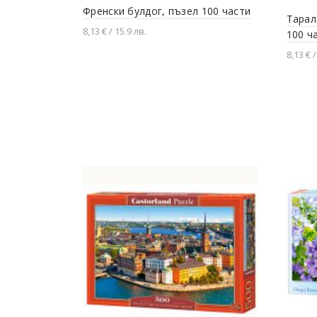
Френски булдог, пъзел 100 части
Тарал
8,13 € / 15.9 лв.
100 ч
Добавяне в количката
8,13 € /
Доба