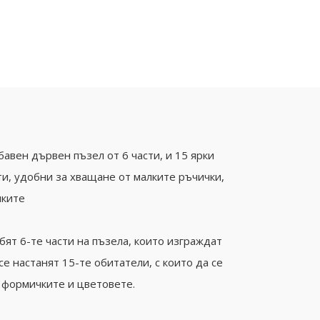
бавен дървен пъзел от 6 части, и 15 ярки
и, удобни за хващане от малките ръчички,
лките
обят 6-те части на пъзела, които изграждат
се настанят 15-те обитатели, с които да се
, формичките и цветовете.