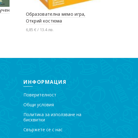
 учен
Образователна мемо игра,
Юнски цве
Открий костюма
пъзел 100
6,85 € / 13.4 лв.
12,22 € / 23.9
Добавяне в количката
Добавяне
ИНФОРМАЦИЯ
Поверителност
Общи условия
Политика за използване на
бисквитки
Свържете се с нас