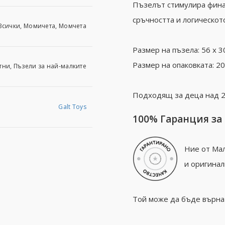
Пъзелът стимулира финат
сръчността и логическот
Всички, Момичета, Момчета
Размер на пъзела: 56 х 30
Размер на опаковката: 20 
тни, Пъзели за най-малките
Подходящ за деца над 2
Galt Toys
100% Гаранция за
Ние от Мал
и оригинал
Той може да бъде върнат