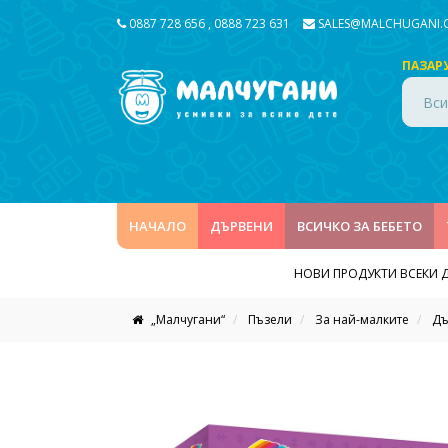
0887 728 656
,
0888 723 631
SALES@MALCHUGANI
ПАЗАР
Вси
НАЧАЛО
ДЪРВЕНИ
ВСИЧКО ЗА БЕБЕТО
НОВИ ПРОДУКТИ ВСЕКИ 
„Малчугани“
Пъзели
За най-малките
Дъ