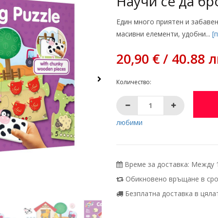
Научи се да б
Един много приятен и забавен
масивни елементи, удобни...
[
20,90 € / 40.88 л
Количество:
любими
Време за доставка: Между 11
Обикновено връщане в срок
Безплатна доставка в цялата