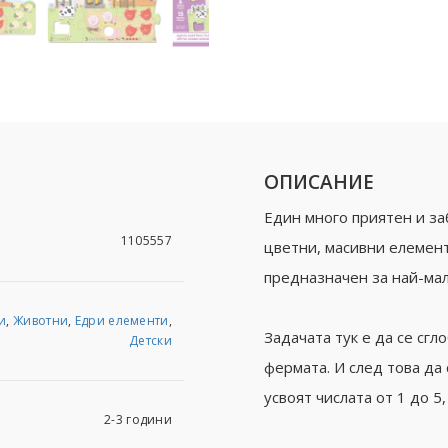
ОПИСАНИЕ
Един много приятен и за
1105557
цветни, масивни елемент
предназначен за най-ма
и
,
Животни
,
Едри елементи
,
Задачата тук е да се сгл
Детски
фермата. И след това да 
усвоят числата от 1 до 5
2-3 години