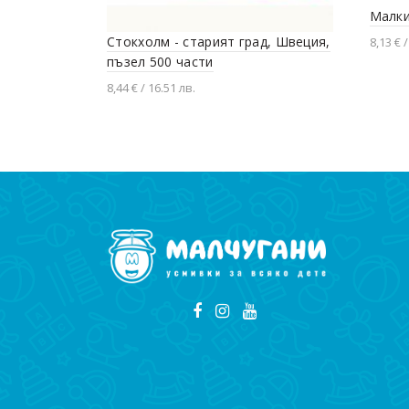
Малки
Стокхолм - старият град, Швеция,
8,13 € /
пъзел 500 части
Доба
8,44 € / 16.51 лв.
Добавяне в количката