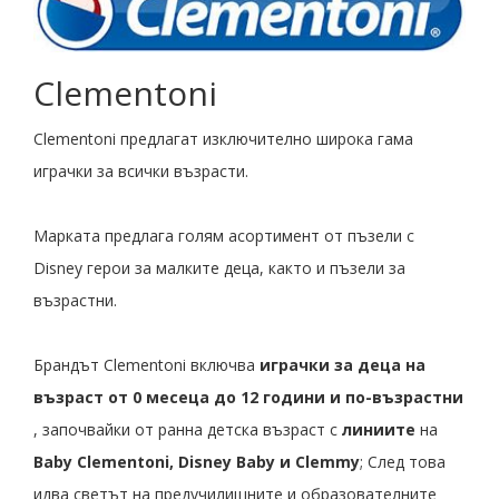
Clementoni
Clementoni предлагат изключително широка гама
играчки за всички възрасти.
Марката предлага голям асортимент от пъзели с
Disney герои за малките деца, както и пъзели за
възрастни.
Брандът Clementoni включва
играчки за деца на
възраст от 0 месеца до 12 години и по-възрастни
, започвайки от ранна детска възраст с
линиите
на
Baby Clementoni, Disney Baby и Clemmy
; След това
идва светът на предучилищните и образователните