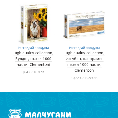
количката
Разгледай продукта
Разгледай продукта
High quality collection,
High quality collection,
Булдог, пъзел 1000
Изгубен, панорамен
части, Clementoni
пъзел 1000 части,
Clementoni
8,64 € / 16.9 лв.
10,22 € / 19.99 лв.
Добавяне в
количката
Добавяне в
количката