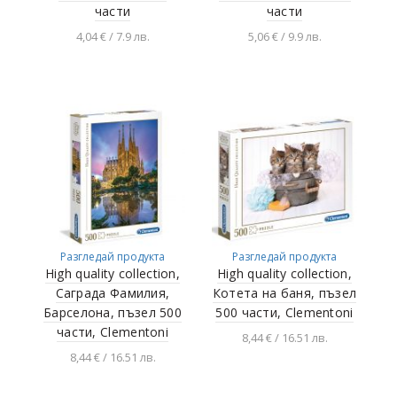
части
части
4,04 € / 7.9 лв.
5,06 € / 9.9 лв.
Добавяне в
Добавяне в
количката
количката
Разгледай продукта
Разгледай продукта
High quality collection,
High quality collection,
Саграда Фамилия,
Котета на баня, пъзел
Барселона, пъзел 500
500 части, Clementoni
части, Clementoni
8,44 € / 16.51 лв.
8,44 € / 16.51 лв.
Добавяне в
количката
Добавяне в