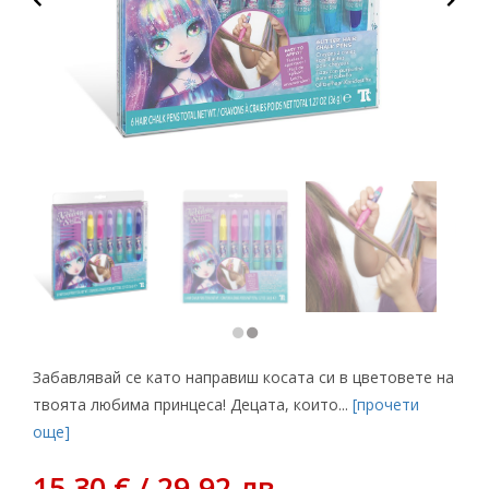
Забавлявай се като направиш косата си в цветовете на
твоята любима принцеса! Децата, които...
[прочети
още]
15,30 € / 29.92 лв.