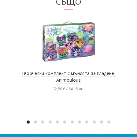
СЪЩО
Творчески комплект с мъниста за гладене,
Дет
Animoulous
32,80 € / 64.15 лв.
Добавяне в количката