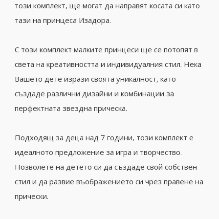
този комплект, ще могат да направят косата си като
тази на принцеса Изадора.
С този комплект малките принцеси ще се потопят в
света на креативността и индивидуалния стил. Нека
Вашето дете изрази своята уникалност, като
създаде различни дизайни и комбинации за
перфектната звездна прическа.
Подходящ за деца над 7 години, този комплект е
идеалното предложение за игра и творчество.
Позволете на детето си да създаде свой собствен
стил и да развие въображението си чрез правене на
прически.