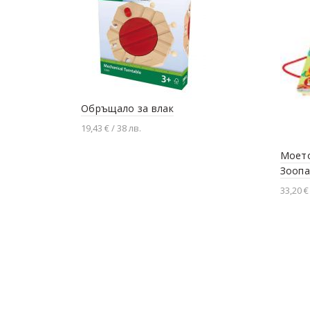
Обръщало за влак
19,43 € / 38 лв.
Добавяне в количката
Моето
Зоопа
33,20 €
Доба