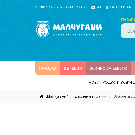
0887 728 656
,
0888 723 631
SALES@MALCHUGANI
ПАЗАР
Вси
НАЧАЛО
ДЪРВЕНИ
ВСИЧКО ЗА БЕБЕТО
НОВИ ПРОДУКТИ ВСЕКИ 
„Малчугани“
Дървени играчки
Влакчета с 