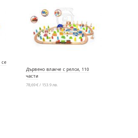
 се
Дървено влакче с релси, 110
Дървен вл
части
батерии
78,69 € / 153.9 лв.
54,90 € / 107
Добавяне в количката
Добавяне