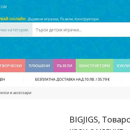
.COM
УВАЙ ОНЛАЙН:
Дървени играчки
,
Пъзели
,
Конструктори
чки категории
ТВОРЧЕСКИ
ПЛЮШЕНИ
ПЪЗЕЛИ
КОНСТРУКТОРИ
КУКЛИ
ДЕН
БЕЗПЛАТНА ДОСТАВКА НАД 70 ЛВ. / 35.79 €
релси и аксесоари
BIGJIGS, Товар