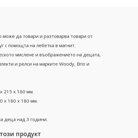
о може да товари и разтоварва товари от
г с помощта на лебетка в магнит.
еското мислене и въображението на децата,
лекти и релси на марките Woody, Brio и
x 215 x 160 мм.
0 x 180 x 180 мм.
а деца над 3 години.
 този продукт