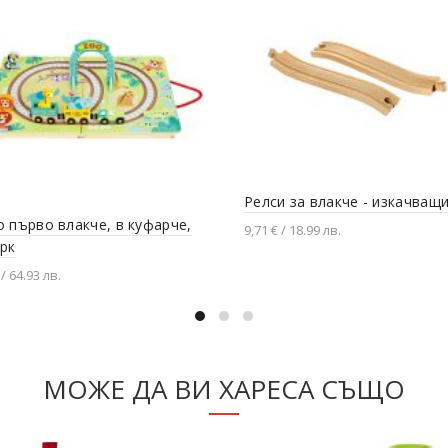
Релси за влакче - изкачващи
 първо влакче, в куфарче,
9,71 € / 18.99 лв.
рк
Добавяне в количката
 / 64.93 лв.
вяне в количката
МОЖЕ ДА ВИ ХАРЕСА СЪЩО