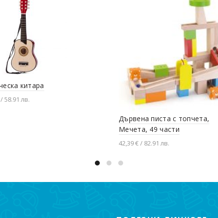
ческа китара
 / 58.91 лв.
вяне в количката
Дървена писта с топчета,
Мечета, 49 части
42,39 € / 82.91 лв.
Добавяне в количката