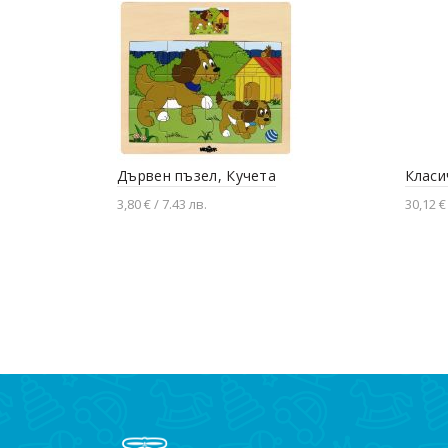
Дървен пъзел, Кучета
Класи
3,80 € / 7.43 лв.
30,12 €
Добавяне в количката
Доба