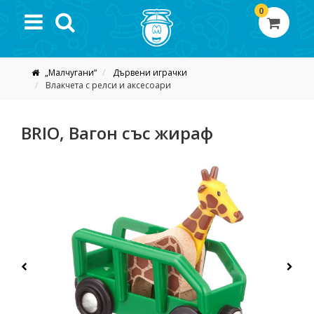
0
„Малчугани“
Дървени играчки
Влакчета с релси и аксесоари
BRIO, Вагон със жираф