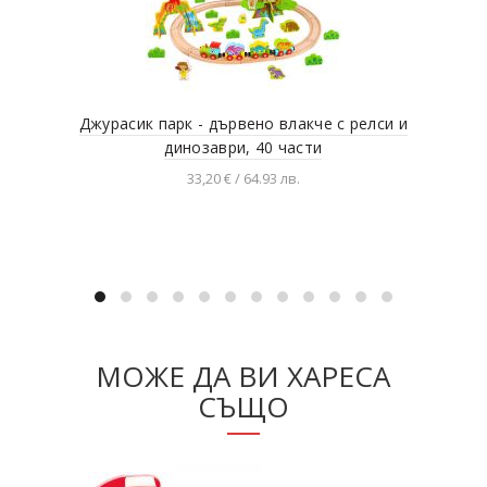
Джурасик парк - дървено влакче с релси и
Рел
динозаври, 40 части
33,20 € / 64.93 лв.
Добавяне в количката
МОЖЕ ДА ВИ ХАРЕСА
СЪЩО