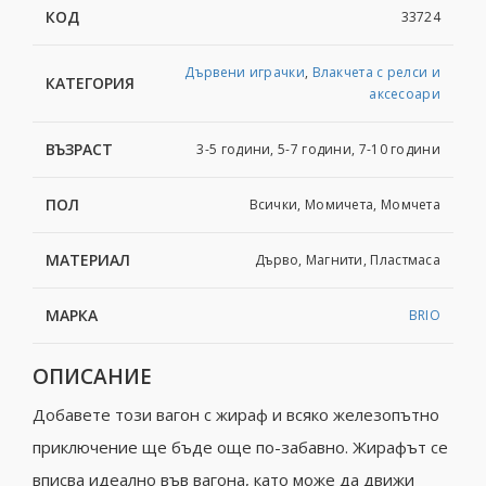
КОД
33724
Дървени играчки
,
Влакчета с релси и
КАТЕГОРИЯ
аксесоари
ВЪЗРАСТ
3-5 години, 5-7 години, 7-10 години
ПОЛ
Всички, Момичета, Момчета
МАТЕРИАЛ
Дърво, Магнити, Пластмаса
МАРКА
BRIO
ОПИСАНИЕ
Добавете този вагон с жираф и всяко железопътно
приключение ще бъде още по-забавно.
Жирафът се
вписва идеално във вагона, като може да движи