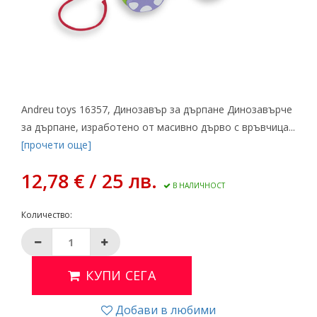
Andreu toys 16357, Динозавър за дърпане Динозавърче
за дърпане, изработено от масивно дърво с връвчица...
[прочети още]
12,78 € / 25 лв.
В НАЛИЧНОСТ
Количество:
КУПИ СЕГА
Добави в любими