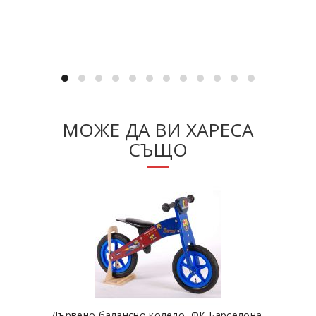
Добавяне в количката
МОЖЕ ДА ВИ ХАРЕСА
СЪЩО
Дървено балансно колело, ФК Барселона,
Заб