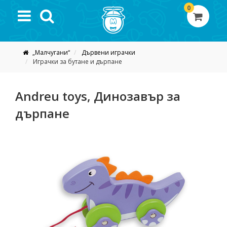
0
„Малчугани“
Дървени играчки
Играчки за бутане и дърпане
Andreu toys, Динозавър за
дърпане