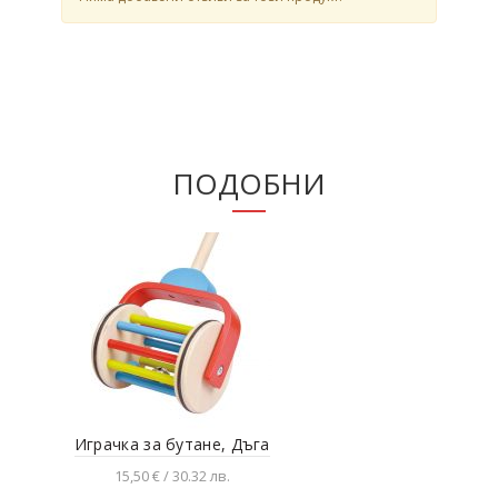
ПОДОБНИ
Играчка за бутане, Дъга
К
15,50 € / 30.32 лв.