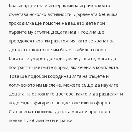
Красива, цветна и интерактивна играчка, която
съчетава няколко активности. Дървената бебешка
проходилка ще помогне на вашето дете при
първите му стъпки. Децата над 1 година ще
преодолеят кратки разстояния, като се хванат за
дръжката, която ще им бъде стабилна опора.
Когато се уморят да ходят, малчуганите, могат да
поиграят с цветните форми, включени в комплекта.
Това ще подобри координацията на ръцете и
логическото им мислене. Можете също да научите
децата на основните цветове, както и да разделят и
подреждат фигурите по цветове или по форма.
С дървената количка децата могат и просто да
повозят любимите си играчки.