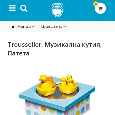
0
„Малчугани“
Музикални кутии
Trousselier, Mузикална кутия,
Патета