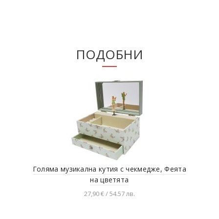
ПОДОБНИ
Голяма музикална кутия с чекмедже, Феята
Му
на цветята
27,90 € / 54.57 лв.
Добавяне в количката