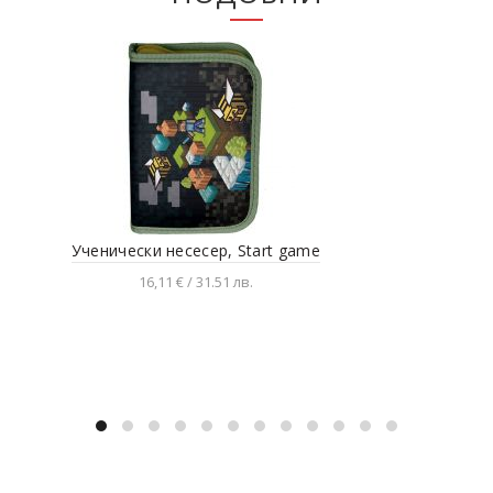
Ученически несесер, Start game
Уче
16,11 € / 31.51 лв.
Добавяне в количката