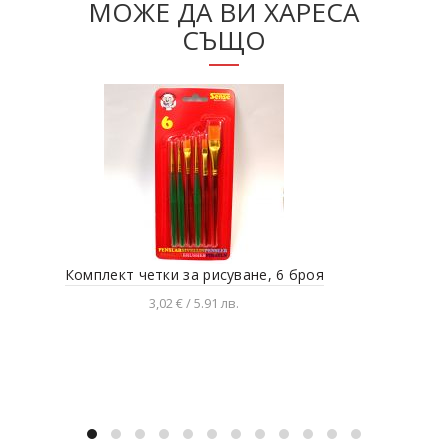
МОЖЕ ДА ВИ ХАРЕСА
СЪЩО
Комплект четки за рисуване, 6 броя
Уче
3,02 € / 5.91 лв.
Добавяне в количката