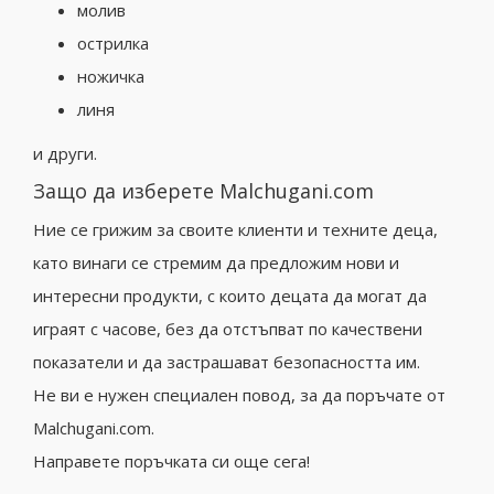
молив
острилка
ножичка
линя
и други.
Защо да изберете Malchugani.com
Ние се грижим за своите клиенти и техните деца,
като винаги се стремим да предложим нови и
интересни продукти, с които децата да могат да
играят с часове, без да отстъпват по качествени
показатели и да застрашават безопасността им.
Не ви е нужен специален повод, за да поръчате от
Malchugani.com.
Направете поръчката си още сега!