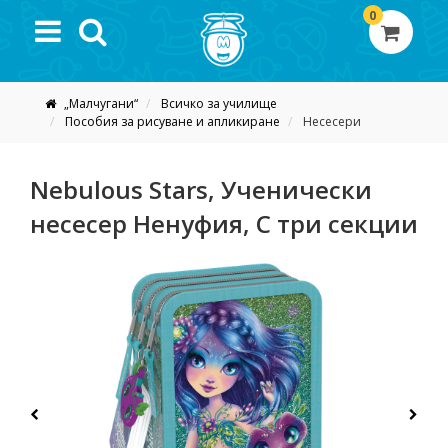
0
„Малчугани“
Всичко за училище
Пособия за рисуване и апликиране
Несесери
Nebulous Stars, Ученически
несесер Ненуфия, С три секции