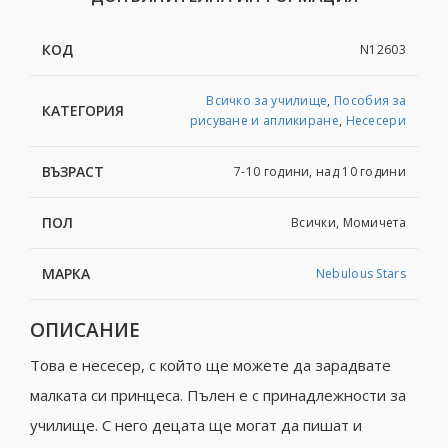
КОД
N12603
Всичко за училище
,
Пособия за
КАТЕГОРИЯ
рисуване и апликиране
,
Несесери
ВЪЗРАСТ
7-10 години, над 10 години
ПОЛ
Всички, Момичета
МАРКА
Nebulous Stars
ОПИСАНИЕ
Това е несесер, с който ще можете да зарадвате
малката си принцеса. Пълен е с принадлежности за
училище. С него децата ще могат да пишат и