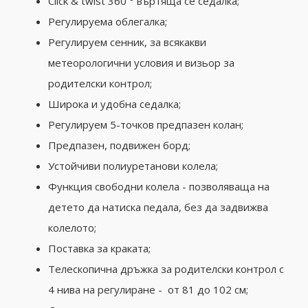
Click & twist 360 ° въртяща се седалка;
Регулируема облегалка;
Регулируем сенник, за всякакви
метеорологични условия и визьор за
родителски контрол;
Широка и удобна седалка;
Регулируем 5-точков предпазен колан;
Предпазен, подвижен борд;
Устойчиви полиуретанови колела;
Функция свободни колела - позволяваща на
детето да натиска педала, без да задвижва
колелото;
Поставка за краката;
Телескопична дръжка за родителски контрол с
4 нива на регулиране - от 81 до 102 см;