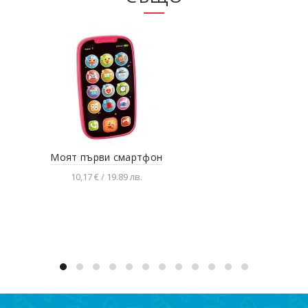
Моят първи смартфон
Куф
10,17 € / 19.89 лв.
Разгледай продукта