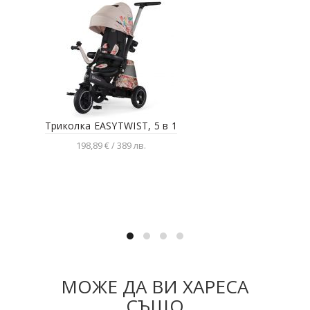
Триколка EASYTWIST, 5 в 1
Тр
198,89 € / 389 лв.
Разгледай продукта
МОЖЕ ДА ВИ ХАРЕСА
СЪЩО