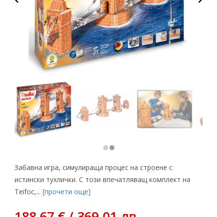
Забавна игра, симулираща процес на строене с
истински тухлички. С този впечатляващ комплект на
Teifoc,...
[прочети още]
188,67 € / 369.01 лв.