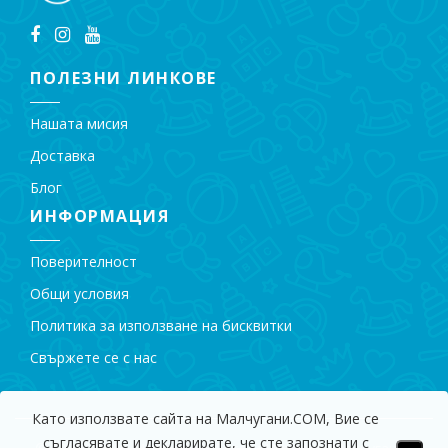
ПОЛЕЗНИ ЛИНКОВЕ
Нашата мисия
Доставка
Блог
ИНФОРМАЦИЯ
Поверителност
Общи условия
Политика за използване на бисквитки
Свържете се с нас
Като използвате сайта на Малчугани.COM, Вие се
съгласявате и декларирате, че сте запознати с