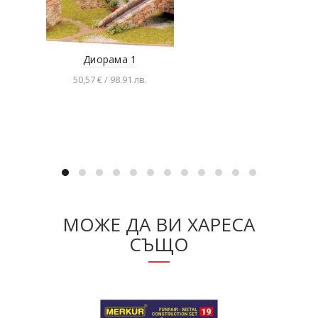
Диорама 1
Ром
50,57 € / 98.91 лв.
Добавяне в количката
МОЖЕ ДА ВИ ХАРЕСА
СЪЩО