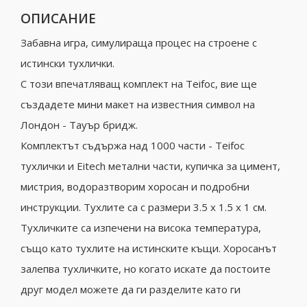
ОПИСАНИЕ
Забавна игра, симулираща процес на строене с
истински тухлички.
С този впечатляващ комплект на Teifoc, вие ще
създадете мини макет на известния символ на
Лондон - Тауър бридж.
Комплектът съдържа над 1000 части - Teifoc
тухлички и Eitech метални части, купичка за цимент,
мистрия, водоразтворим хоросан и подробни
инструкции. Тухлите са с размери 3.5 x 1.5 x 1 cм.
Тухличките са изпечени на висока температура,
също като тухлите на истинските къщи. Хоросанът
залепва тухличките, но когато искате да постоите
друг модел можете да ги разделите като ги