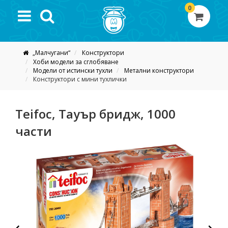
0
„Малчугани“
Конструктори
Хоби модели за сглобяване
Модели от истински тухли
Метални конструктори
Конструктори с мини тухлички
Teifoc, Тауър бридж, 1000
части