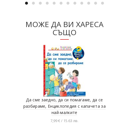
МОЖЕ ДА ВИ ХАРЕСА
СЪЩО
Да сме заедно, да си помагаме, да се
Кн
разбираме, Енциклопедия с капачета за
най-малките
7,99 € / 15.63 лв.