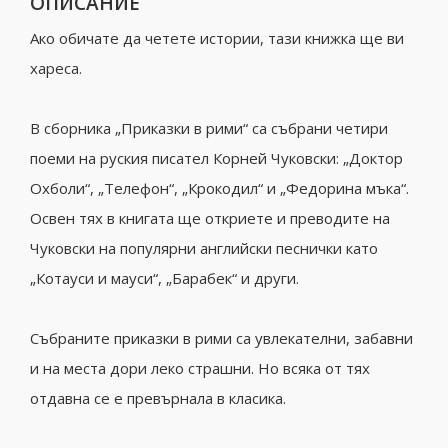
ОПИСАНИЕ
Ако обичате да четете истории, тази книжка ще ви
хареса.
В сборника „Приказки в рими“ са събрани четири
поеми на руския писател Корней Чуковски: „Доктор
Охболи“, „Телефон“, „Крокодил“ и „Федорина мъка“.
Освен тях в книгата ще откриете и преводите на
Чуковски на популярни английски песнички като
„Котауси и мауси“, „Барабек“ и други.
Събраните приказки в рими са увлекателни, забавни
и на места дори леко страшни. Но всяка от тях
отдавна се е превърнала в класика.