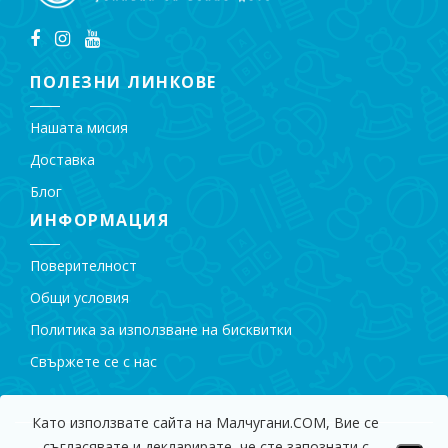
ПОЛЕЗНИ ЛИНКОВЕ
Нашата мисия
Доставка
Блог
ИНФОРМАЦИЯ
Поверителност
Общи условия
Политика за използване на бисквитки
Свържете се с нас
Като използвате сайта на Малчугани.COM, Вие се
съгласявате и декларирате, че сте запознати с