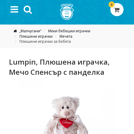
0
„Малчугани“
Меки бебешки играчки
Плюшени играчки
Мечета
Плюшени играчки за бебета
Lumpin, Плюшена играчка,
Мечо Спенсър с панделка