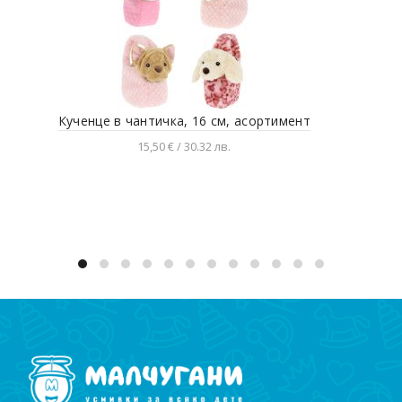
Кученце в чантичка, 16 см, асортимент
Плю
15,50 € / 30.32 лв.
Разгледай продукта