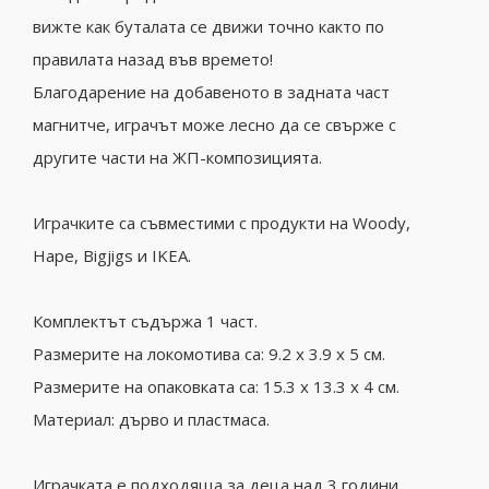
вижте как буталата се движи точно както по
правилата назад във времето!
Благодарение на добавеното в задната част
магнитче, играчът може лесно да се свърже с
другите части на ЖП-композицията.
Играчките са съвместими с продукти на Woody,
Hape, Bigjigs и IKEA.
Комплектът съдържа 1 част.
Размерите на локомотива са: 9.2 х 3.9 х 5 см.
Размерите на опаковката са: 15.3 х 13.3 х 4 см.
Материал: дърво и пластмаса.
Играчката е подходяща за деца над 3 години.