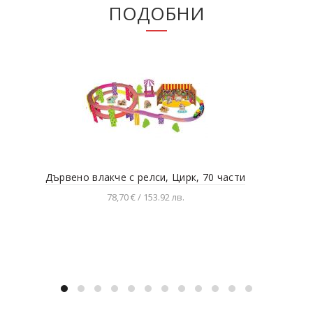
ПОДОБНИ
Дървено влакче с релси, Цирк, 70 части
Дър
78,70 € / 153.92 лв.
Добавяне в количката