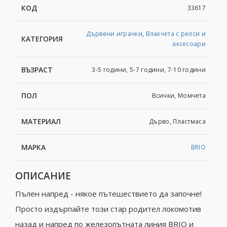
КОД
33617
Дървени играчки
,
Влакчета с релси и
КАТЕГОРИЯ
аксесоари
ВЪЗРАСТ
3-5 години, 5-7 години, 7-10 години
ПОЛ
Всички, Момчета
МАТЕРИАЛ
Дърво, Пластмаса
МАРКА
BRIO
ОПИСАНИЕ
Пълен напред - някое пътешествието да започне!
Просто издърпайте този стар родител локомотив
назад и напред по железопътната линия BRIO и