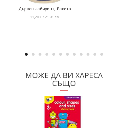
Дървен лабиринт, Ракета
Игр
11,20 € / 21.91 лв.
Добавяне в количката
МОЖЕ ДА ВИ ХАРЕСА
СЪЩО