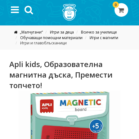
0
„Малчугани“
Игри за деца
Всичко за училище
Обучаващи помощни материали
Игри с магнити
Игри и главоблъсканици
Apli kids, Образователна
магнитна дъска, Премести
топчето!