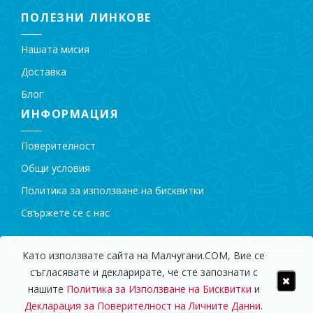
ПОЛЕЗНИ ЛИНКОВЕ
Нашата мисия
Доставка
Блог
ИНФОРМАЦИЯ
Поверителност
Общи условия
Политика за използване на бисквитки
Свържете се с нас
Като използвате сайта на Малчугани.COM, Вие се
съгласявате и декларирате, че сте запознати с
© 2009 - 2018 Магазин за Детски Играчки "Малчугани".
нашите
Политика за Използване на Бисквитки
и
Всички права запазени.
Декларация за Поверителност на Личните Данни
.