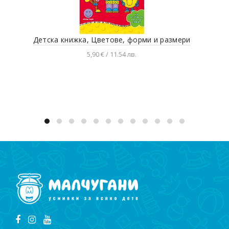
Детска книжка, Цветове, форми и размери
Т
5,90 € / 11.54 лв.
Добавяне в количката