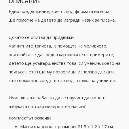
ОПИСАНИЕ
Едно предложение, което, под формата на игра,
ще помогне на детето да изгради навик за писане.
Докато се опитва да придвижи
магнитните топчета, с помощта на моливчето,
опитвайки се да следва картинките от примерите,
детето ще усъвършенства това си умение, което на
по-късен етап ще му позволи да използва дъската
като помощно средство за подготовка за училище.
Няма ли да е забавно да се научиш да пишеш
азбуката по този невероятен начин?
Комплектът включва:
Магнитна дъска с размери: 21.5 х 1.2 х 17 см;