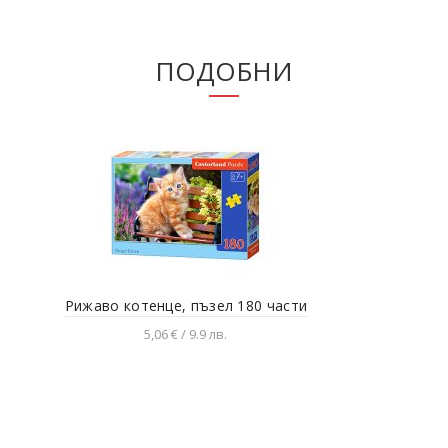
ПОДОБНИ
Рижаво котенце, пъзел 180 части
Спо
5,06 € / 9.9 лв.
Добавяне в количката