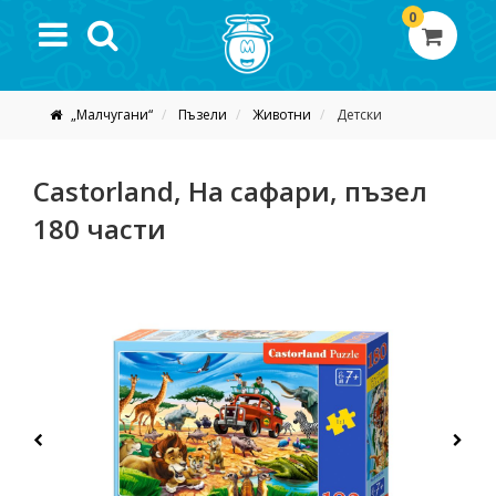
0
„Малчугани“
Пъзели
Животни
Детски
Castorland, На сафари, пъзел
180 части