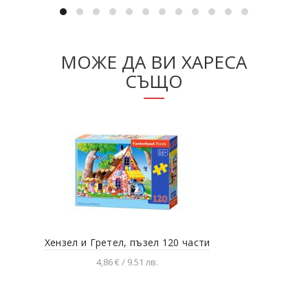
МОЖЕ ДА ВИ ХАРЕСА
СЪЩО
Хензел и Гретел, пъзел 120 части
Не 
4,86 € / 9.51 лв.
Добавяне в количката