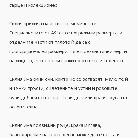
сърце и колекционер.
Силия прилича на истинско момиченце.
Специалистите от ASI са се погрижили размерът и
отделните части от тялото ѝ да са с
пропорционални размери. Тя е с реалистични черти
на лицето, естествени гънки по ръцете и коленете.
Силия има сини очи, които не се затварят. Малките ѝ
и тънки пръсти, оцветените ѝ устни и розовите
бузи добавят още чар. Тези детайли правят куклата
ослепителна.
Силия има подвижни ръце, крака и глава,
благодарение на които лесно може да се поставя