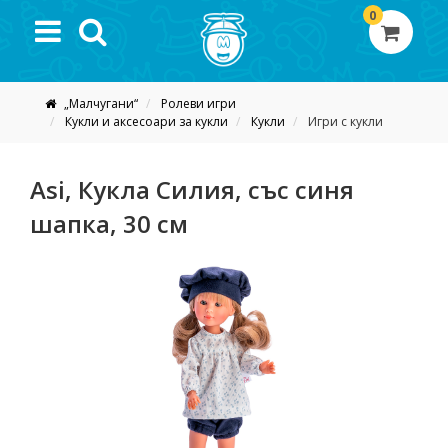
0
„Малчугани“
Ролеви игри
Кукли и аксесоари за кукли
Кукли
Игри с кукли
Asi, Кукла Силия, със синя
шапка, 30 см