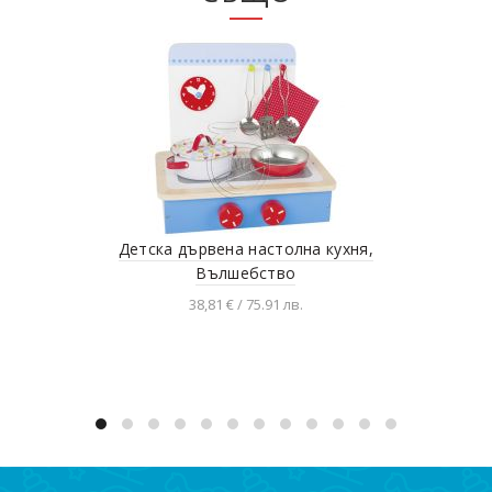
Детска дървена настолна кухня,
Дър
Вълшебство
38,81 € / 75.91 лв.
Добавяне в количката