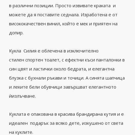
в различни позиции. Просто извивате краката и
можете да я поставите седнала. Изработена е от
висококачествен винил, който е мек и приятен на
допир.
Кукла Силия е облечена в изключително
стилен спортен тоалет, с ефектни къси панталонки в
син цвят и ластички около бедрата, и елегантна
блузка с бухнали ръкави и точици. А синята шапчица
и леките бели обувчици завършват елегантното
ѝизлъчване.
Куклата е опакована в красива брандирана кутия и е
идеален подарък за всяко дете, изкушено от света
на куклите.