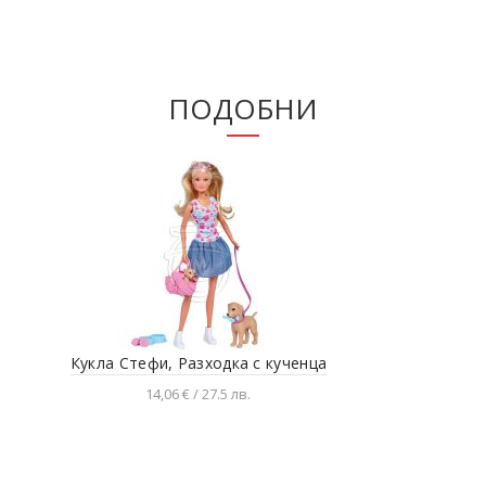
ПОДОБНИ
Кукла Стефи, Разходка с кученца
Кук
14,06 € / 27.5 лв.
Добавяне в количката