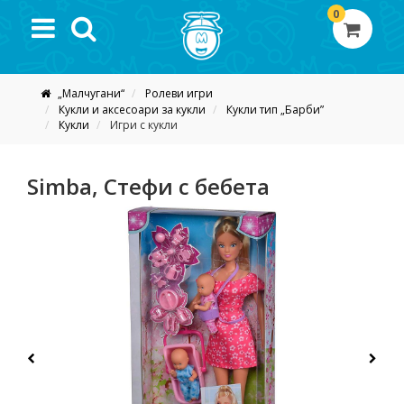
0
„Малчугани“
Ролеви игри
Кукли и аксесоари за кукли
Кукли тип „Барби”
Кукли
Игри с кукли
Simba, Стефи с бебета