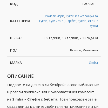
КОД
105730211
Ролеви игри
,
Кукли и аксесоари за
КАТЕГОРИЯ
кукли
,
Кукли тип „Барби”
,
Кукли
,
Игри с
кукли
ВЪЗРАСТ
3-5 години, 5-7 години, 7-10 години
ПОЛ
Всички, Момичета
МАРКА
Simba
ОПИСАНИЕ
Подарете на детето си безброй часове забавление
и ролеви приключения с очарователния комплект
на
Simba – Стефи с бебета
. Този прекрасен сет е
създаден за малките любители на грижовните игри