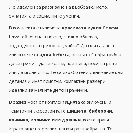
и е идеален за развиване на въображението,
емпатията и социалните умения.
В комплекта е включена
красивата кукла Стефи
Love
, облечена в нежно, стилно облекло,
подходящо за грижовна „майка“. До нея са двете
или повече
сладки бебета
, за които Стефи трябва
да се грижи – да ги храни, приспива, носи на ръце
или да играе с тях. Те са изработени с внимание към
детайла и имат приятни, компактни размери,
идеални за малките детски ръчички.
В зависимост от комплектацията са включени и
тематични аксесоари като
шишета, биберони,
ваничка, количка или дрешки
, които правят
играта още по-реалистична и разнообразна. Те