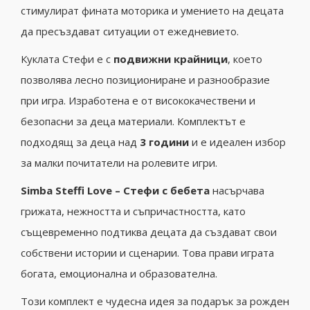
стимулират фината моторика и умението на децата
да пресъздават ситуации от ежедневието.
Куклата Стефи е с
подвижни крайници
, което
позволява лесно позициониране и разнообразие
при игра. Изработена е от висококачествени и
безопасни за деца материали. Комплектът е
подходящ за деца над
3 години
и е идеален избор
за малки почитатели на ролевите игри.
Simba Steffi Love – Стефи с бебета
насърчава
грижата, нежността и съпричастността, като
същевременно подтиква децата да създават свои
собствени истории и сценарии. Това прави играта
богата, емоционална и образователна.
Този комплект е чудесна идея за подарък за рожден