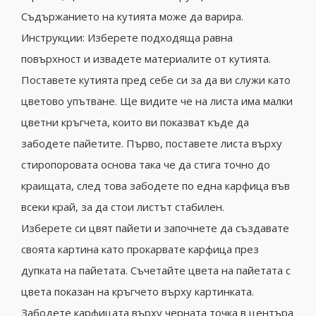
Съдържанието на кутията може да варира.
Инструкции: Изберете подходяща равна
повърхност и извадете материалите от кутията.
Поставете кутията пред себе си за да ви служи като
цветово упътване. Ще видите че на листа има малки
цветни кръгчета, които ви показват къде да
забодете пайетите. Първо, поставете листа върху
стиропоровата основа така че да стига точно до
краищата, след това забодете по една карфица във
всеки край, за да стои листът стабилен.
Изберете си цвят пайети и започнете да създавате
своята картина като прокарвате карфица през
дупката на пайетата. Съчетайте цвета на пайетата с
цвета показан на кръгчето върху картинката.
Забодете карфицата върху черната точка в центъра