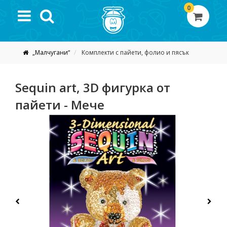
0
„Малчугани“
Комплекти с пайети, фолио и пясък
Sequin art, 3D фигурка от
пайети - Мече