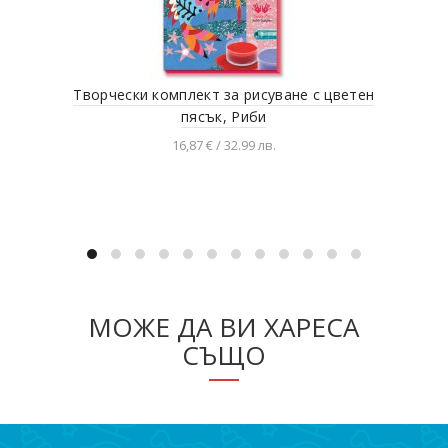
Творчески комплект за рисуване с цветен
3D 
пясък, Риби
16,87 € / 32.99 лв.
Добавяне в количката
МОЖЕ ДА ВИ ХАРЕСА
СЪЩО