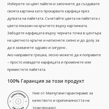
Изберете си цвят пайети и започнете да създавате
своята картина като прокарвате карфица през
дупката на пайетата. Съчетайте цвета на пайетата с
цвета показан на кръгчето върху картинката.
Забодете карфицата върху черната точка в центъра
на цветното кръгче и натиснете силно и до долу за
да я захванете здраво и сигурно .
Ако направите грешка, лесно можете да я поправите
– просто извадете карфицата и променете или
преместете пайетата.
100% Гаранция за този продукт
Ние от Малчугани гарантираме за
качеството и оригиналността на
този продукт.