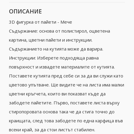
ОПИСАНИЕ
3D фигурка от пайети - Мече
Съдържание: основа от полистирол, оцветена
картина, цветни пайети и инструкции.
Съдържанието на кутията може да варира.
Инструкции: Изберете подходяща равна
повърхност и извадете материалите от кутията.
Поставете кутията пред себе си за да ви служи като
цветово упътване. Ще видите че на листа има малки
цветни кръгчета, които ви показват къде да
забодете пайетите. Първо, поставете листа върху
стиропоровата основа така че да стига точно до
краищата, след това забодете по една карфица във
всеки край, за да стои листът стабилен.