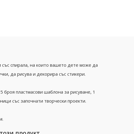
 със спирала, на които вашето дете може да
чки, да рисува и декорира със стикери.
 5 броя пластмасови шаблона за рисуване, 1
аници със започнати творчески проекти.
м.
 този продукт