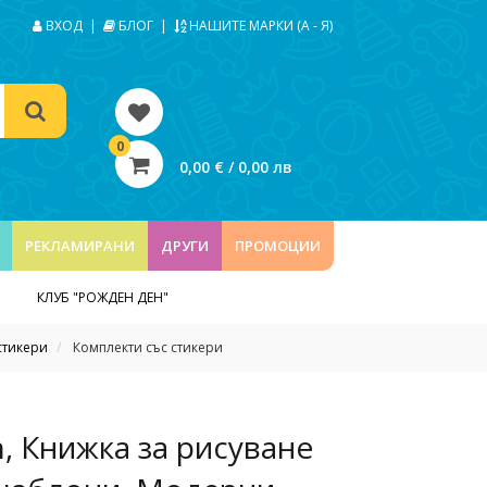
ВХОД
|
БЛОГ
|
НАШИТЕ МАРКИ (А - Я)
0
0,00 € / 0,00 лв
РЕКЛАМИРАНИ
ДРУГИ
ПРОМОЦИИ
КЛУБ "РОЖДЕН ДЕН"
стикери
Комплекти със стикери
n, Книжка за рисуване