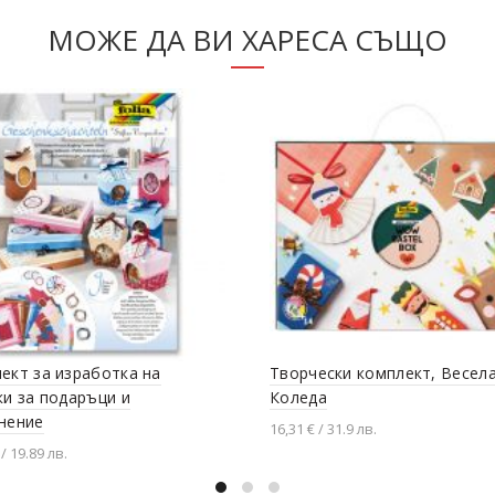
МОЖЕ ДА ВИ ХАРЕСА СЪЩО
ект за изработка на
Творчески комплект, Весел
ки за подаръци и
Коледа
нениe
16,31 € / 31.9 лв.
 / 19.89 лв.
Добавяне в количката
вяне в количката