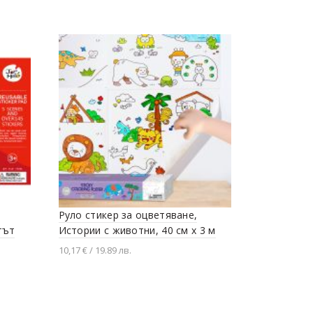
Руло стикер за оцветяване,
Детски ст
тът
Истории с животни, 40 см x 3 м
принцесат
10,17 € / 19.89 лв.
3,07 € / 6 лв.
Добавяне в количката
Добавяне