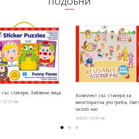
ПОДОБНИ
 със стикери, Забавни лица
Комплект със стикери за
 / 25.23 лв.
многократна употреба, Све
около нас
вяне в количката
6,60 € / 12.91 лв.
Добавяне в количката