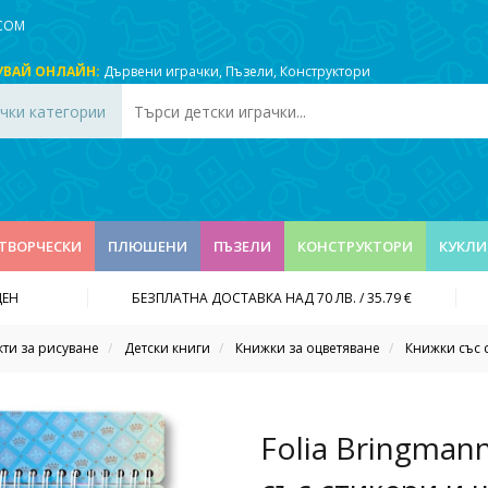
.COM
УВАЙ ОНЛАЙН:
Дървени играчки
,
Пъзели
,
Конструктори
чки категории
ТВОРЧЕСКИ
ПЛЮШЕНИ
ПЪЗЕЛИ
КОНСТРУКТОРИ
КУКЛИ
ДЕН
БЕЗПЛАТНА ДОСТАВКА НАД 70 ЛВ. / 35.79 €
ти за рисуване
Детски книги
Книжки за оцветяване
Книжки със 
Folia Bringman