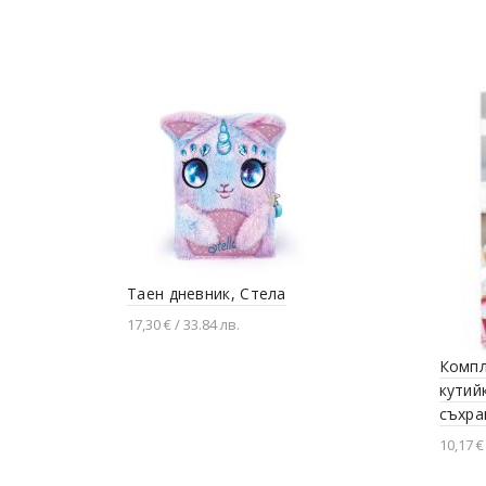
Таен дневник, Стела
17,30 € / 33.84 лв.
Добавяне в количката
Компл
кутий
съхра
10,17 €
Доба