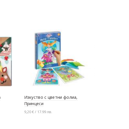
а
Изкуство с цветни фолиа,
Книжка за
Принцеси
бои, Исто
9,20 € / 17.99 лв.
8,13 € / 15.9 
Добавяне в количката
Добавяне