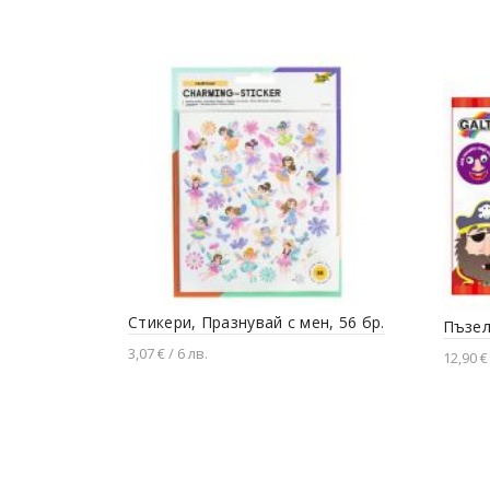
Стикери, Празнувай с мен, 56 бр.
Пъзел
3,07 € / 6 лв.
12,90 €
Добавяне в количката
Доба