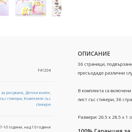
ОПИСАНИЕ
36 страници, подвързани
F41204
пресъздаде различни слу
В комплекта са включени
 за рисуване
,
Детски книги
,
със стикери
,
Комплекти със
лист със стикери, 36 стр
стикери
Размери: 26.5 х 28.5 х 1 с
 7-10 години, над 10 години
100% Гаранция за