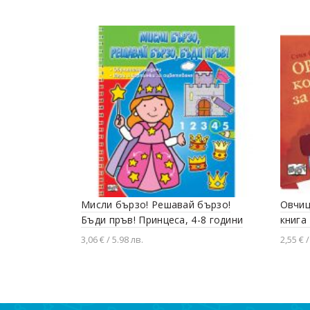
Мисли бързо! Решавай бързо!
Овчиц
Бъди пръв! Принцеса, 4-8 години
книга
3,06 € / 5.98 лв.
2,55 € /
Добавяне в количката
Доба