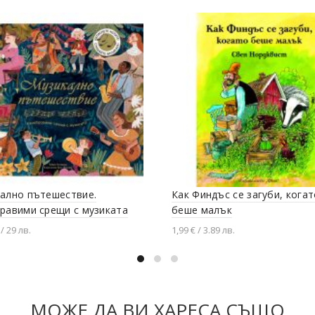
ално пътешествие.
Как Финдъс се загуби, когат
равими срещи с музиката
беше малък
/ 29 лв.
1,99 € / 3.89 лв.
вяне в количката
Добавяне в количката
МОЖЕ ДА ВИ ХАРЕСА СЪЩО