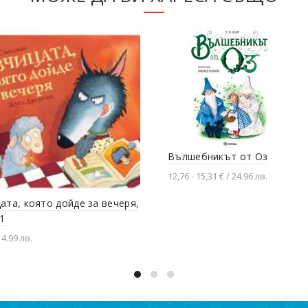
Вълшебникът от Оз
12,76 - 15,31 € / 24.96 лв.
ата, която дойде за вечеря,
Разгледай продукта
 1
 4.99 лв.
вяне в количката