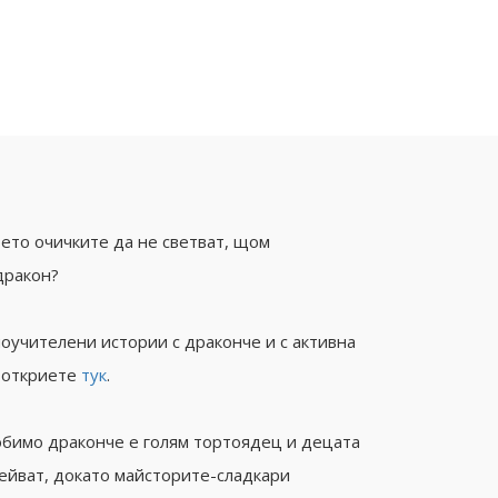
оето очичките да не светват, щом
дракон?
оучителени истории с драконче и с активна
е откриете
тук
.
юбимо драконче е голям тортоядец и децата
сейват, докато майсторите-сладкари