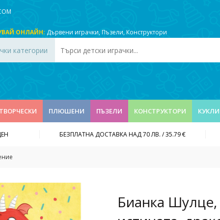
.COM
УВАЙ ОНЛАЙН:
Дървени играчки
,
Пъзели
,
Конструктори
чки категории
ТВОРЧЕСКИ
ПЛЮШЕНИ
ПЪЗЕЛИ
КОНСТРУКТОРИ
КУКЛИ
ДЕН
БЕЗПЛАТНА ДОСТАВКА НАД 70 ЛВ. / 35.79 €
ение
Бианка Шулце,