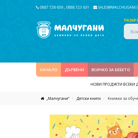
0887 728 656
,
0888 723 631
SALES@MALCHUGANI
ПАЗАР
Вси
НАЧАЛО
ДЪРВЕНИ
ВСИЧКО ЗА БЕБЕТО
НОВИ ПРОДУКТИ ВСЕКИ 
„Малчугани“
Детски книги
Книжки за обуч