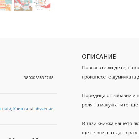
ОПИСАНИЕ
Познавате ли дете, на к
произнесете думичката 
3800083832768
Поредица от забавни и п
роля на малучганите, щ
 книги
,
Книжки за обучение
В тази книжка нашето л
ще се опитват да го раз