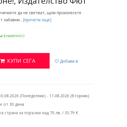
оне!, Издателство Фют
очичките да не светват, щом произнесете
 забавни...
[прочети още]
В НАЛИЧНОСТ
КУПИ СЕГА
Добави в
.08.2026 (Понеделник) - 11.08.2026 (Вторник)
 от 30 дена
 страна за поръчки над 70 лв. / 35.79 €