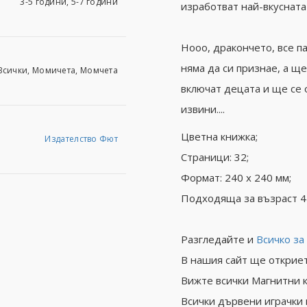
3-5 години, 5-7 години
изработват най-вкусната 
Нооо, дракончето, все па
няма да си признае, а ще
Всички, Момичета, Момчета
включат децата и ще се о
извини....
Цветна книжка;
Издателство Фют
Страници: 32;
Формат: 240 х 240 мм;
Подходяща за възраст 4
Разгледайте и
Всичко за
В нашия сайт ще открие
Вижте всички Магнитни 
Всички дървени играчки