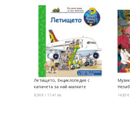
Летището, Енциклопедия с
Музик
капачета за най-малките
Незаб
8,90 € / 17.41 лв.
14,83 € 
Добавяне в количката
Доба