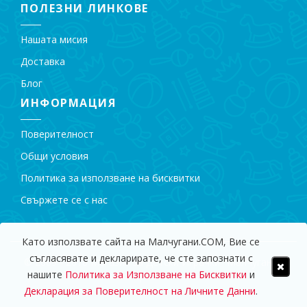
ПОЛЕЗНИ ЛИНКОВЕ
Нашата мисия
Доставка
Блог
ИНФОРМАЦИЯ
Поверителност
Общи условия
Политика за използване на бисквитки
Свържете се с нас
Като използвате сайта на Малчугани.COM, Вие се
съгласявате и декларирате, че сте запознати с
© 2009 - 2018 Магазин за Детски Играчки "Малчугани".
нашите
Политика за Използване на Бисквитки
и
Всички права запазени.
Декларация за Поверителност на Личните Данни
.