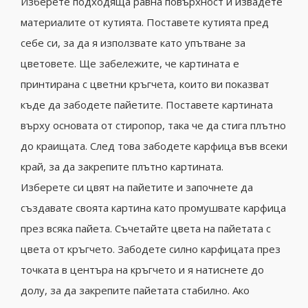
Изберете подходяща равна повърхност и извадете
материалите от кутията. Поставете кутията пред
себе си, за да я използвате като упътване за
цветовете. Ще забележите, че картината е
принтирана с цветни кръгчета, които ви показват
къде да забодете пайетите. Поставете картината
върху основата от стиропор, така че да стига плътно
до краищата. След това забодете карфица във всеки
край, за да закрепите плътно картината.
Изберете си цвят на пайетите и започнете да
създавате своята картина като промушвате карфица
през всяка пайета. Съчетайте цвета на пайетата с
цвета от кръгчето. Забодете силно карфицата през
точката в центъра на кръгчето и я натиснете до
долу, за да закрепите пайетата стабилно. Ако