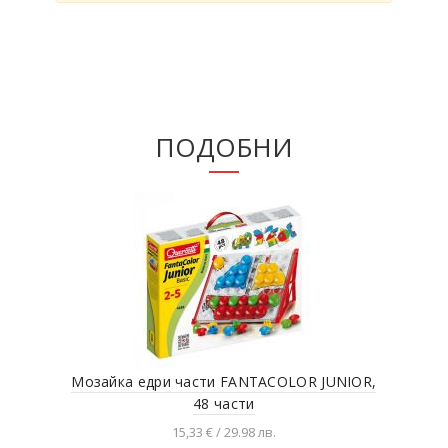
ПОДОБНИ
Мозайка едри части FANTACOLOR JUNIOR,
Моз
48 части
15,33 € / 29.98 лв.