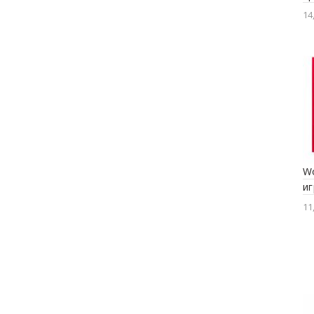
14
W
иг
11