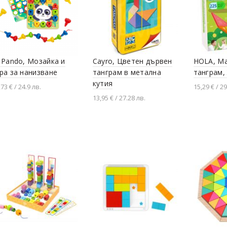
 Pando, Мозайка и
Cayro, Цветен дървен
HOLA, М
ра за нанизване
танграм в метална
танграм,
кутия
,73 € / 24.9 лв.
15,29 € / 29
13,95 € / 27.28 лв.
Добавяне в количката
Добавя
Добавяне в количката