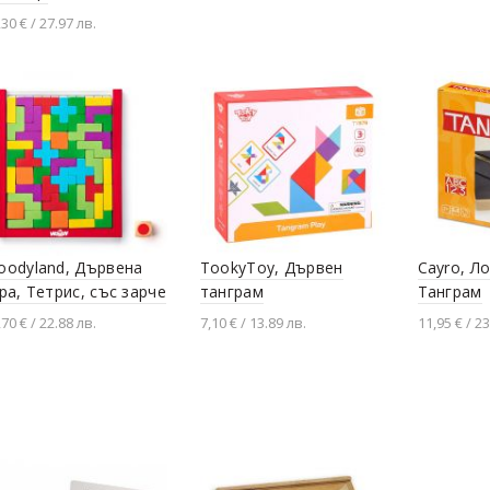
,30 € / 27.97 лв.
Добавяне в количката
oodyland, Дървена
TookyToy, Дървен
Cayro, Ло
ра, Тетрис, със зарче
танграм
Танграм
,70 € / 22.88 лв.
7,10 € / 13.89 лв.
11,95 € / 23
Добавяне в количката
Добавяне в количката
Добавя