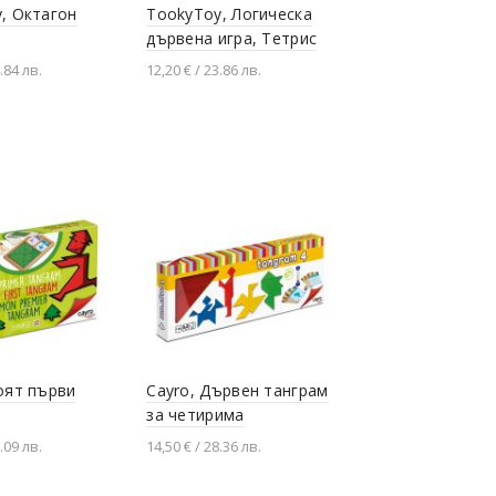
, Октагон
TookyToy, Логическа
дървена игра, Тетрис
.84 лв.
12,20 € / 23.86 лв.
не в количката
Добавяне в количката
оят първи
Cayro, Дървен танграм
за четирима
.09 лв.
14,50 € / 28.36 лв.
не в количката
Добавяне в количката