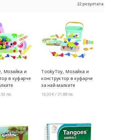
22 резултата
, Мозайка и
TookyToy, Мозайка и
тор в куфарче
конструктор в куфарче
алките
за най-малките
.92 лв.
16,30 € / 31.88 лв.
не в количката
Добавяне в количката