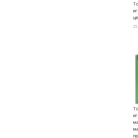
T
иг
ц
25
T
иг
м
м
п