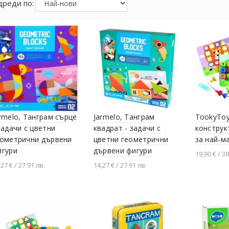
реди по:
rmelo, Танграм сърце
Jarmelo, Танграм
TookyToy
задачи с цветни
квадрат - задачи с
конструк
еометрични дървени
цветни геометрични
за най-м
игури
дървени фигури
19,90 € / 38
,27 € / 27.91 лв.
14,27 € / 27.91 лв.
Добавя
Добавяне в количката
Добавяне в количката