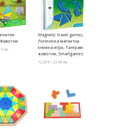
агнитен
Magnetic travel games,
 Животни
Логическа магнитна
книжка-игра, Танграм
.9 лв.
животни, Smartgames
не в количката
12,26 € / 23.98 лв.
Добавяне в количката