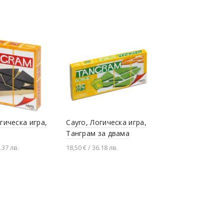
гическа игра,
Cayro, Логическа игра,
Танграм за двама
.37 лв.
18,50 € / 36.18 лв.
не в количката
Добавяне в количката