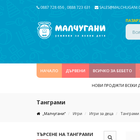
0887 728 656
,
0888 723 631
SALES@MALCHUGANI
ПАЗАР
Вси
НАЧАЛО
ДЪРВЕНИ
ВСИЧКО ЗА БЕБЕТО
НОВИ ПРОДУКТИ ВСЕКИ 
Танграми
„Малчугани“
Игри
Игри за деца
Танграми
ТЪРСЕНЕ НА ТАНГРАМИ