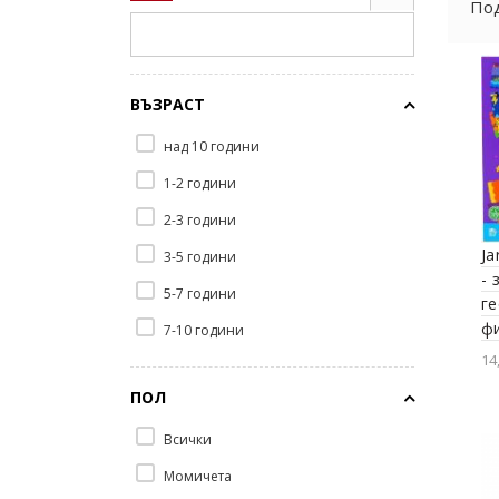
Под
ВЪЗРАСТ
над 10 години
1-2 години
2-3 години
Ja
3-5 години
- 
5-7 години
г
ф
7-10 години
14
ПОЛ
Всички
Момичета