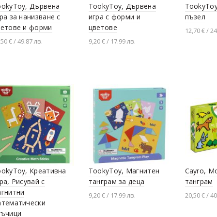
ookyToy, Дървена
TookyToy, Дървена
TookyToy
ра за нанизване с
игра с форми и
пъзел
ветове и форми
цветове
12,70 € / 24
,50 € / 49.87 лв.
9,20 € / 17.99 лв.
Добавя
Добавяне в количката
Добавяне в количката
ookyToy, Креативна
TookyToy, Магнитен
Cayro, М
ра, Рисувай с
танграм за деца
танграм
агнитни
9,20 € / 17.99 лв.
20,50 € / 40
атематически
Добавяне в количката
Добавя
ръчици