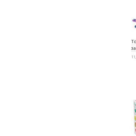
T
за
11