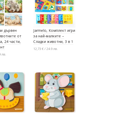
ни дървен
Jarmelo, Комплект игри
ивотните от
за най-малките –
а, 24 части,
Сладки животни, 3 в 1
ент
12,73 € / 24.9 лв.
9 лв.
Добавяне в количката
й продукта