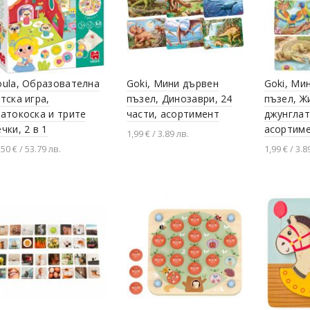
ula, Образователна
Goki, Мини дървен
Goki, Ми
тска игра,
пъзел, Динозаври, 24
пъзел, Ж
атокоска и трите
части, асортимент
джунглат
чки, 2 в 1
асортим
1,99 € / 3.89 лв.
,50 € / 53.79 лв.
1,99 € / 3.8
Разгледай продукта
Добавяне в количката
Разгледа