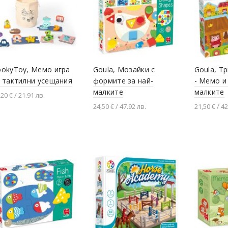
ookyToy, Мемо игра
Goula, Мозайки с
Goula, Т
 тактилни усещания
формите за най-
- Мемо и
малките
малките
,20 € / 21.91 лв.
24,50 € / 47.92 лв.
21,50 € / 42
Добавяне в количката
Добавяне в количката
Добавя