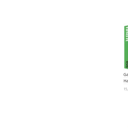
Ga
Н
15