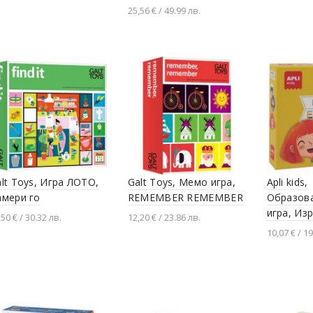
Добавяне в количката
Добавя
25,56 € / 49.99 лв.
Добавяне в количката
lt Toys, Игра ЛОТО,
Galt Toys, Мемо игра,
Apli kids,
амери го
REMEMBER REMEMBER
Образов
игра, Из
,50 € / 30.32 лв.
12,20 € / 23.86 лв.
10,07 € / 19
Добавяне в количката
Добавяне в количката
Добавя