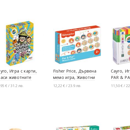
Добавяне в количката
Добавяне в количката
Добавя
yro, Игра с карти,
Fisher Price, Дървена
Cayro, Иг
паси животните
мемо игра, Животни
PAR & P
,95 € / 31.2 лв.
12,22 € / 23.9 лв.
11,50 € / 22
Добавяне в количката
Добавяне в количката
Добавя