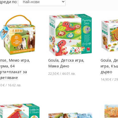
реди по:
nse, Мемо игра,
Goula, Детска игра,
Goula, Д
рма, 64
Мама Дино
игра, Къ
рти+плакат за
дърво
22,50 € / 44.01 лв.
цветяване
14,90 € / 29
Добавяне в количката
50 € / 16.62 лв.
Добавя
Добавяне в количката