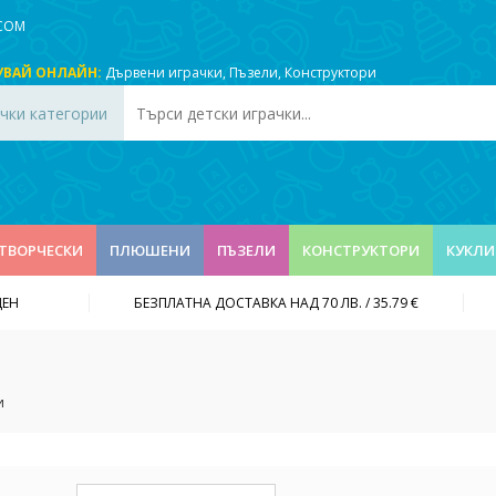
.COM
УВАЙ ОНЛАЙН:
Дървени играчки
,
Пъзели
,
Конструктори
чки категории
ТВОРЧЕСКИ
ПЛЮШЕНИ
ПЪЗЕЛИ
КОНСТРУКТОРИ
КУКЛИ
ДЕН
БЕЗПЛАТНА ДОСТАВКА НАД 70 ЛВ. / 35.79 €
и