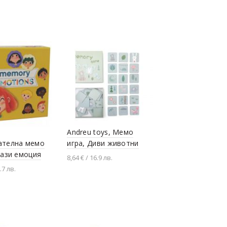
не в количката
Добавяне в количката
Andreu toys, Мемо
ателна мемо
игра, Диви животни
рази емоция
8,64 € / 16.9 лв.
.7 лв.
Добавяне в количката
не в количката