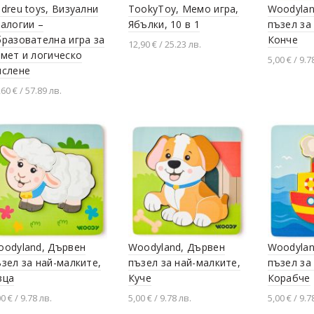
dreu toys, Визуални
TookyToy, Мемо игра,
Woodylan
алогии –
Ябълки, 10 в 1
пъзел за
разователна игра за
Конче
12,90 € / 25.23 лв.
мет и логическо
5,00 € / 9.7
Добавяне в количката
ислене
Добавя
,60 € / 57.89 лв.
Добавяне в количката
oodyland, Дървен
Woodyland, Дървен
Woodylan
зел за най-малките,
пъзел за най-малките,
пъзел за
вца
Куче
Корабче
0 € / 9.78 лв.
5,00 € / 9.78 лв.
5,00 € / 9.7