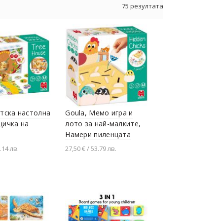
75 резултата
етска настолна
Goula, Мемо игра и
щичка на
лото за най-малките,
Намери пиленцата
.14 лв.
27,50 € / 53.79 лв.
не в количката
Добавяне в количката