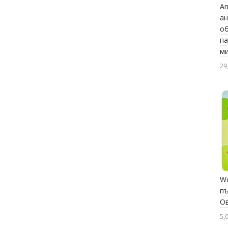
An
Goki
ан
об
Goula
па
Hi Pando
м
Jarmelo
29
Learning Resources
Sense
Smartgames
TookyToy
Viga toys
Woodyland
W
Малки гении, BrainBox
пъ
О
5,0