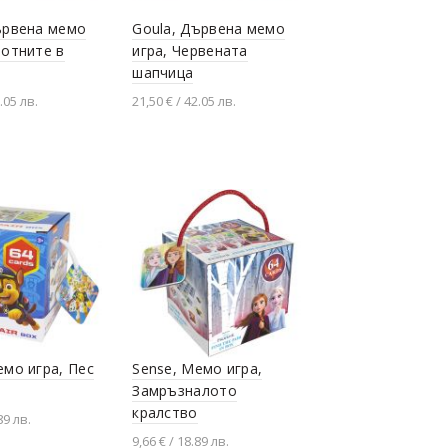
ървена мемо
Goula, Дървена мемо
вотните в
игра, Червената
шапчица
.05 лв.
21,50 € / 42.05 лв.
не в количката
Добавяне в количката
емо игра, Пес
Sense, Мемо игра,
Замръзналото
кралство
89 лв.
9,66 € / 18.89 лв.