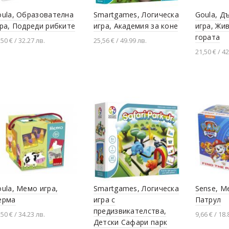
ula, Образователна
Smartgames, Логическа
Goula, Д
ра, Подреди рибките
игра, Академия за коне
игра, Жи
гората
,50 € / 32.27 лв.
25,56 € / 49.99 лв.
21,50 € / 42
Добавяне в количката
Добавяне в количката
Добавя
ula, Мемо игра,
Smartgames, Логическа
Sense, М
ерма
игра с
Патрул
предизвикателства,
,50 € / 34.23 лв.
9,66 € / 18.
Детски Сафари парк