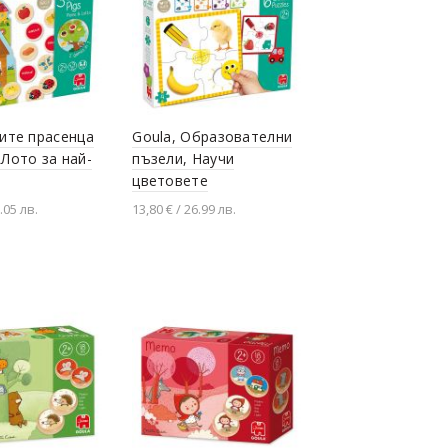
рите прасенца
Goula, Образователни
 Лото за най-
пъзели, Научи
цветовете
.05 лв.
13,80 € / 26.99 лв.
не в количката
Добавяне в количката