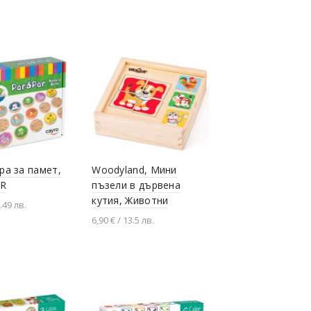
не в количката
ра за памет,
Woodyland, Мини
AR
пъзели в дървена
кутия, Животни
.49 лв.
6,90 € / 13.5 лв.
не в количката
Добавяне в количката