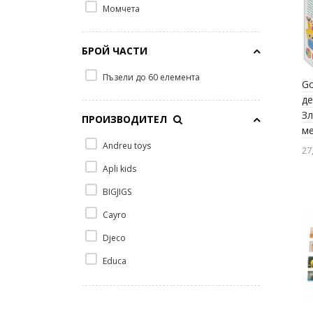
Момчета
БРОЙ ЧАСТИ
Пъзели до 60 елемента
Go
де
Зл
ПРОИЗВОДИТЕЛ
ме
Andreu toys
27
Apli kids
BIGJIGS
Cayro
Djeco
Educa
Fisher Price
Galt Toys