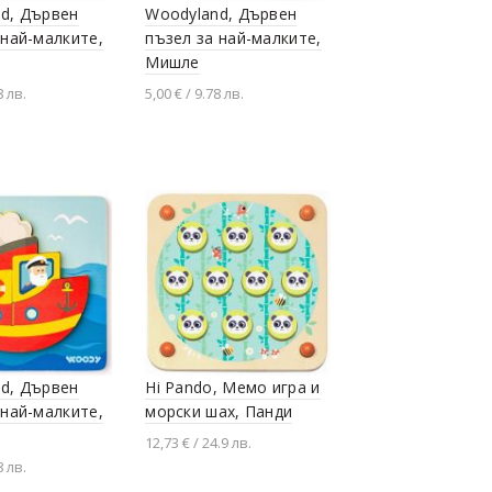
d, Дървен
Woodyland, Дървен
 най-малките,
пъзел за най-малките,
Мишле
8 лв.
5,00 € / 9.78 лв.
не в количката
Добавяне в количката
d, Дървен
Hi Pando, Мемо игра и
 най-малките,
морски шах, Панди
12,73 € / 24.9 лв.
8 лв.
Добавяне в количката