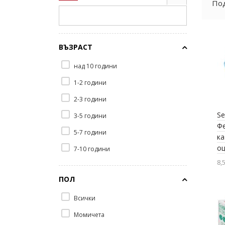
Под
ВЪЗРАСТ
над 10 години
1-2 години
2-3 години
Se
3-5 години
Фе
5-7 години
ка
о
7-10 години
8,
ПОЛ
Всички
Момичета