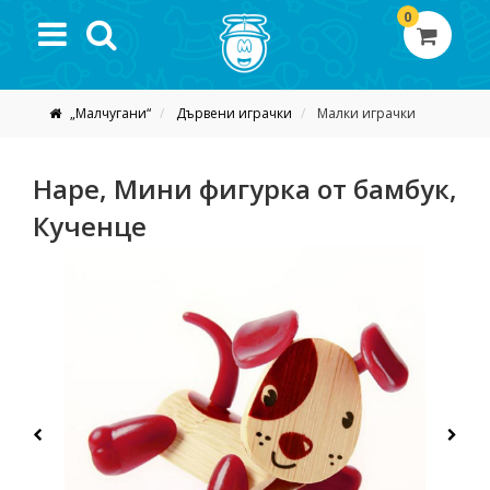
0
„Малчугани“
Дървени играчки
Малки играчки
Hape, Мини фигурка от бамбук,
Кученце