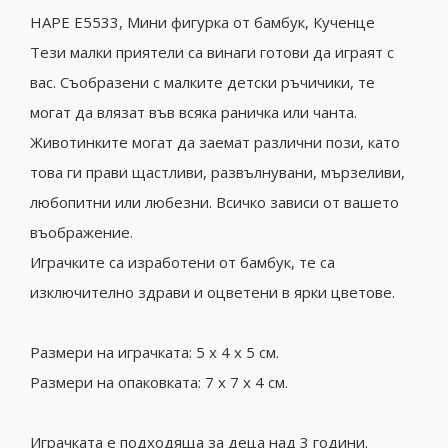
HAPE Е5533, Мини фигурка от бамбук, Кученце
Тези малки приятели са винаги готови да играят с
вас. Съобразени с малките детски ръчичики, те
могат да влязат във всяка раничка или чанта.
Животинките могат да заемат различни пози, като
това ги прави щастливи, развълнувани, мързеливи,
любопитни или любезни. Всичко зависи от вашето
въображение.
Играчките са изработени от бамбук, те са
изключително здрави и оцветени в ярки цветове.
Размери на играчката: 5 x 4 x 5 см.
Размери на опаковката: 7 x 7 x 4 см.
Играчката е подходяща за деца над 3 години.