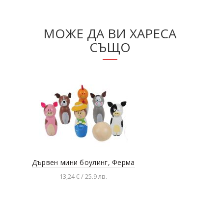
МОЖЕ ДА ВИ ХАРЕСА
СЪЩО
Дървен мини боулинг, Ферма
И
13,24 € / 25.9 лв.
Добавяне в количката