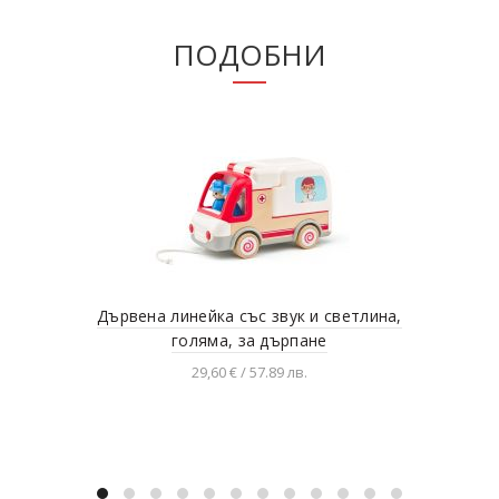
ПОДОБНИ
Дървена линейка със звук и светлина,
З
голяма, за дърпане
29,60 € / 57.89 лв.
Добавяне в количката