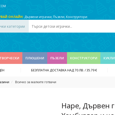
.COM
УВАЙ ОНЛАЙН:
Дървени играчки
,
Пъзели
,
Конструктори
чки категории
ТВОРЧЕСКИ
ПЛЮШЕНИ
ПЪЗЕЛИ
КОНСТРУКТОРИ
КУКЛИ
ДЕН
БЕЗПЛАТНА ДОСТАВКА НАД 70 ЛВ. / 35.79 €
газини
Всичко за малките готвачи
Hape, Дървен г