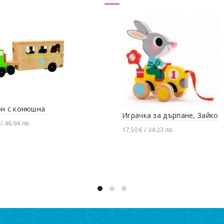
н с конюшна
Играчка за дърпане, Зайко
 / 46.94 лв.
17,50 € / 34.23 лв.
вяне в количката
Добавяне в количката