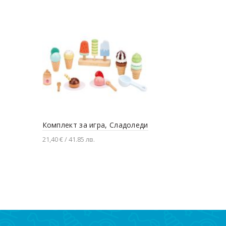
Дървена к
Комплект за игра, Сладоледи
57,00 € / 111
21,40 € / 41.85 лв.
Добавяне
Добавяне в количката