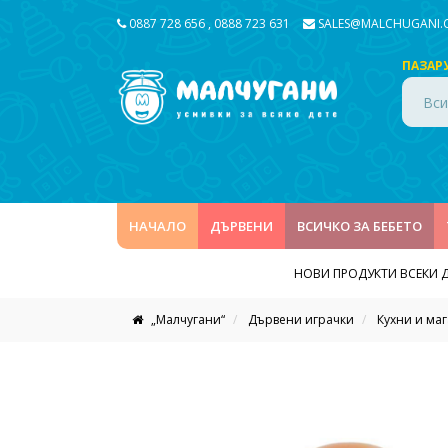
0887 728 656
,
0888 723 631
SALES@MALCHUGANI
ПАЗАР
Вси
НАЧАЛО
ДЪРВЕНИ
ВСИЧКО ЗА БЕБЕТО
НОВИ ПРОДУКТИ ВСЕКИ 
„Малчугани“
Дървени играчки
Кухни и ма