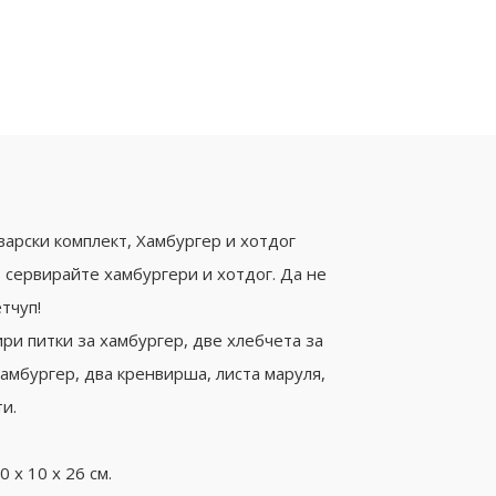
арски комплект, Хамбургер и хотдог
- сервирайте хамбургери и хотдог. Да не
тчуп!
ри питки за хамбургер, две хлебчета за
хамбургер, два кренвирша, листа маруля,
и.
 х 10 х 26 см.