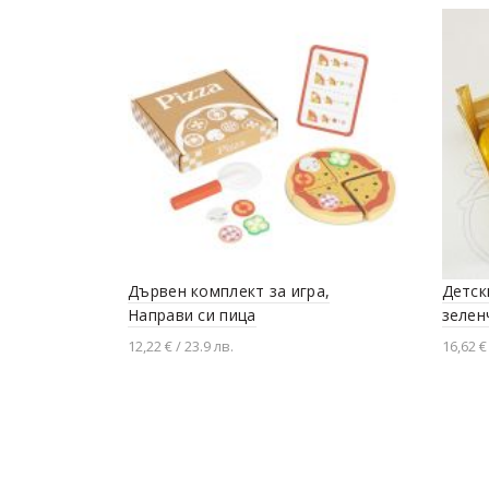
Дървен комплект за игра,
Детск
Направи си пица
зелен
12,22 € / 23.9 лв.
16,62 €
Добавяне в количката
Доба