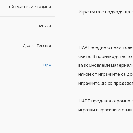
3-5 години, 5-7 години
Играчката е подходяща з
Всички
Дърво, Текстил
HAPE е един от най-гол
света. В производството
възобновяеми материали.
Hape
някои от играчките са д
играчките да се предават
HAPE предлага огромно 
играчки в красиви и стил