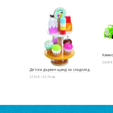
Камио
24,00 €
Детски дървен щанд за сладолед
Доба
27,50 € / 53.79 лв.
Добавяне в количката