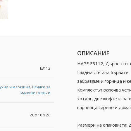
ОПИСАНИЕ
HAPE Е3112, Дървен готв
Е3112
Гладни сте или бързате 
забравяме и горчица и ке
ухни и магазини
,
Всичко за
Комплектът включва чети
малките готвачи
хотдог, две кюфтета за 
парченца сирене и домат
20 х 10 х 26
Размери на опаковката: 20