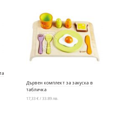
та
Дървен комплект за закуска в
Детски дър
табличка
аксесоари
17,33 € / 33.89 лв.
22,90 € / 44.7
Добавяне в количката
Добавяне