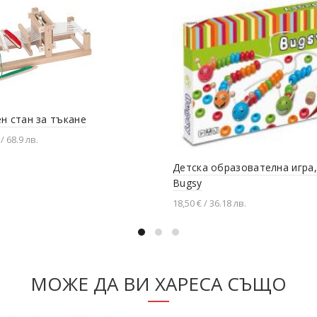
н стан за тъкане
/ 68.9 лв.
вяне в количката
Детска образователна игра,
Bugsy
18,50 € / 36.18 лв.
Добавяне в количката
МОЖЕ ДА ВИ ХАРЕСА СЪЩО