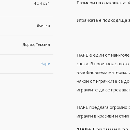
Размери на опаковката: 4 
4 х 4 х 31
Играчката е подходяща з
Всички
Дърво, Текстил
HAPE е един от най-гол
света. В производството
Hape
възобновяеми материали.
някои от играчките са д
играчките да се предават
HAPE предлага огромно 
играчки в красиви и стил
100% Гаранция за