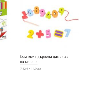
Кръгли дъ
Комплект дървени цифри за
4,04 € / 7.9 л
нанизване
Добавяне
7,62 € / 14.9 лв.
Добавяне в количката