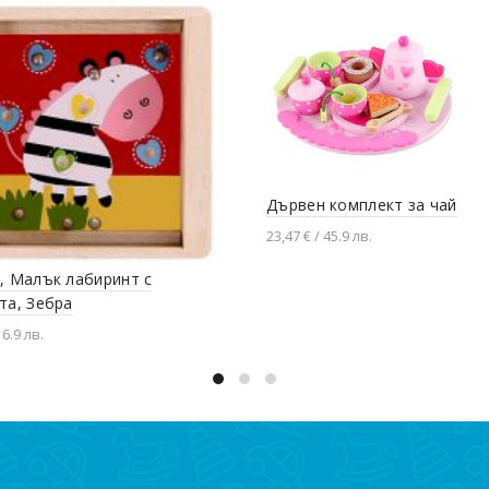
Дървен комплект за чай
23,47 € / 45.9 лв.
Добавяне в количката
, Малък лабиринт с
та, Зебра
 6.9 лв.
вяне в количката