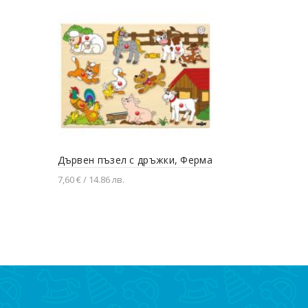
Играчка за
17,50 € / 34.2
Дървен пъзел с дръжки, Ферма
Добавяне
7,60 € / 14.86 лв.
Добавяне в количката