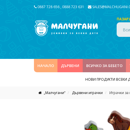
0887 728 656
,
0888 723 631
SALES@MALCHUGANI
ПАЗАР
Вси
НАЧАЛО
ДЪРВЕНИ
ВСИЧКО ЗА БЕБЕТО
НОВИ ПРОДУКТИ ВСЕКИ 
„Малчугани“
Дървени играчки
Играчки за