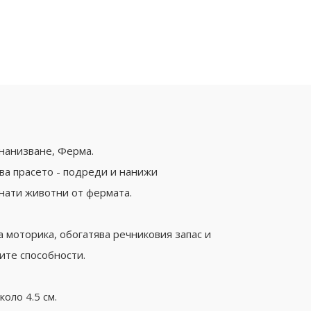
нанизване, Ферма.
ова прасето - подреди и нанижи
нати животни от фермата.
 моторика, обогатява речниковия запас и
ите способности.
коло 4.5 см.