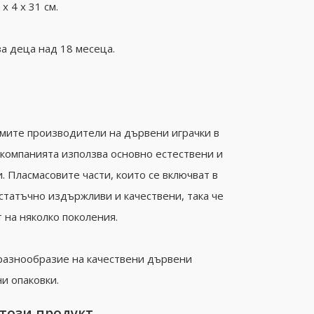
х 4 х 31 см.
а деца над 18 месеца.
емите производители на дървени играчки в
 компанията използва основно естествени и
 Пласмасовите части, които се включват в
остатъчно издържливи и качествени, така че
 на няколко поколения.
разнообразие на качествени дървени
ни опаковки.
 този продукт