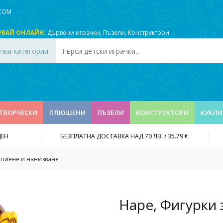
.COM
УВАЙ ОНЛАЙН:
Дървени играчки
,
Пъзели
,
Конструктори
чки категории
ТВОРЧЕСКИ
ПЛЮШЕНИ
ПЪЗЕЛИ
КОНСТРУКТОРИ
КУКЛИ
ДЕН
БЕЗПЛАТНА ДОСТАВКА НАД 70 ЛВ. / 35.79 €
 шиене и нанизване
Hape, Фигурки 