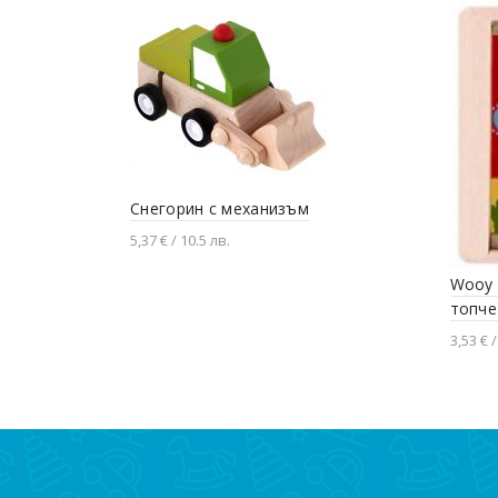
Снегорин с механизъм
5,37 € / 10.5 лв.
Добавяне в количката
Wooy 
топче
3,53 € /
Доба