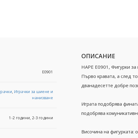
ОПИСАНИЕ
HAPE Е0901, Фигурки за 
E0901
Първо кравата, а след т
дванадесетте добре поз
грачки
,
Играчки за шиене и
нанизване
Играта подобрява фината
подобрява комуникативн
1-2 години, 2-3 години
Височина на фигурката: о