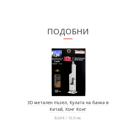
ПОДОБНИ
3D метален пъзел, Кулата на банка в
Мет
Китай, Хонг Конг
8,64 € / 16.9 лв.
Добавяне в количката