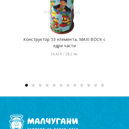
Конструктор 53 елемента, MAXI BOCK с
Маг
едри части
14,42 € / 28.2 лв.
Добавяне в количката