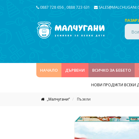
0887 728 656
,
0888 723 631
SALES@MALCHUGANI
ПАЗАР
Вси
НАЧАЛО
ДЪРВЕНИ
ВСИЧКО ЗА БЕБЕТО
НОВИ ПРОДУКТИ ВСЕКИ 
„Малчугани“
Пъзели