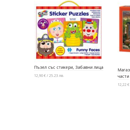
Пъзел със стикери, Забавни лица
Магаз
12,90 € / 25.23 лв.
части
Добавяне в количката
12,22 € 
Доба