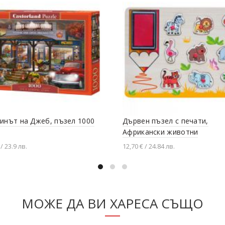
инът на Джеб, пъзел 1000
Дървен пъзел с печати,
Африкански животни
/ 23.9 лв.
12,70 € / 24.84 лв.
вяне в количката
Добавяне в количката
МОЖЕ ДА ВИ ХАРЕСА СЪЩО