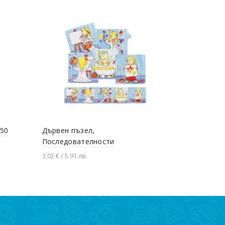
Снежно ут
 50
Дървен пъзел,
13,75 € / 26.8
Последователности
Добавяне
3,02 € / 5.91 лв.
Добавяне в количката