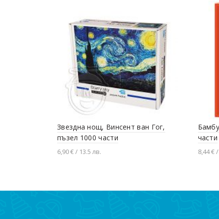
Звездна нощ, Винсент ван Гог,
Бамбу
пъзел 1000 части
части
6,90 € / 13.5 лв.
8,44 € /
Добавяне в количката
Доба