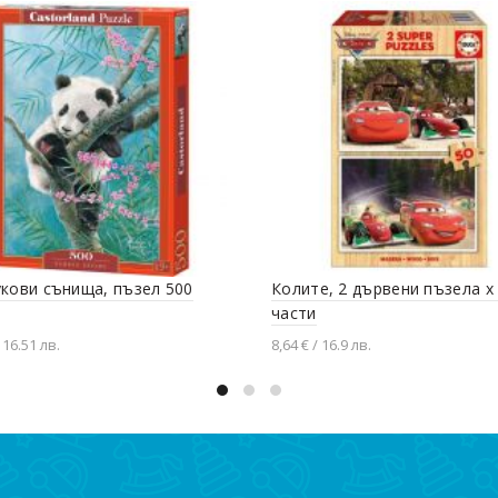
кови сънища, пъзел 500
Колите, 2 дървени пъзела х
части
 16.51 лв.
8,64 € / 16.9 лв.
вяне в количката
Добавяне в количката