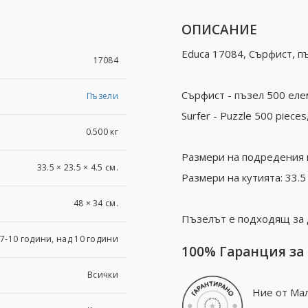
ОПИСАНИЕ
Educa 17084, Сърфист, п
17084
Сърфист - пъзел 500 еле
Пъзели
Surfer - Puzzle 500 pieces
0.500 кг
Размери на подредения п
33.5 × 23.5 × 4.5 см.
Размери на кутията: 33.5 x
48 × 34 см.
Пъзелът е подходящ за 
7-10 години, над 10 години
100% Гаранция за
Всички
Ние от Мал