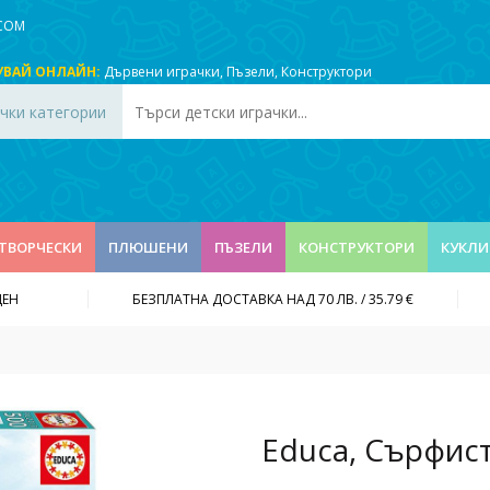
.COM
УВАЙ ОНЛАЙН:
Дървени играчки
,
Пъзели
,
Конструктори
чки категории
ТВОРЧЕСКИ
ПЛЮШЕНИ
ПЪЗЕЛИ
КОНСТРУКТОРИ
КУКЛИ
ДЕН
БЕЗПЛАТНА ДОСТАВКА НАД 70 ЛВ. / 35.79 €
Educa, Сърфист