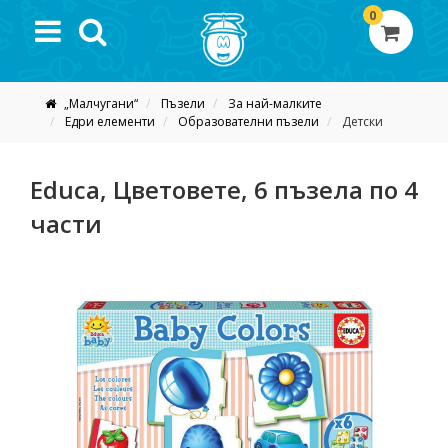
0
„Малчугани“
Пъзели
За най-малките
Едри елементи
Образователни пъзели
Детски
Educa, Цветовете, 6 пъзела по 4
части