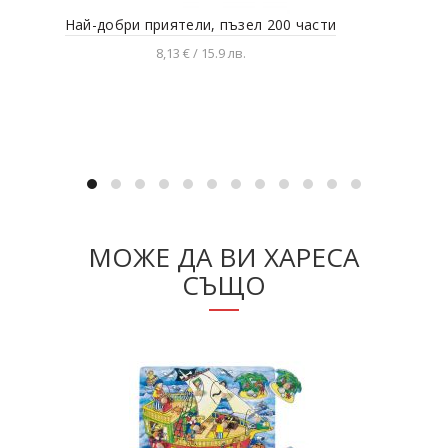
Най-добри приятели, пъзел 200 части
Гиг
8,13 € / 15.9 лв.
Добавяне в количката
МОЖЕ ДА ВИ ХАРЕСА
СЪЩО