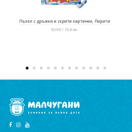
Пъзел с дръжки и скрити картинки, Пирати
Зе
8,59 € / 16.8 лв.
Добавяне в количката