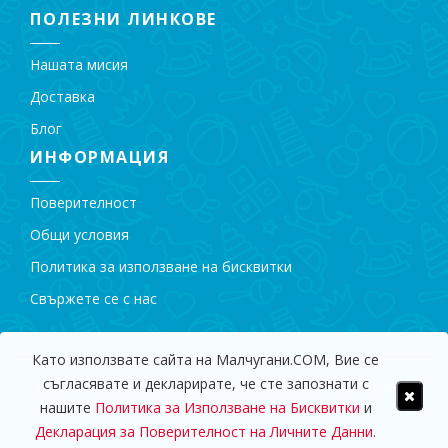
ПОЛЕЗНИ ЛИНКОВЕ
Нашата мисия
Доставка
Блог
ИНФОРМАЦИЯ
Поверителност
Общи условия
Политика за използване на бисквитки
Свържете се с нас
Като използвате сайта на Малчугани.COM, Вие се
съгласявате и декларирате, че сте запознати с
© 2009 - 2018 Магазин за Детски Играчки "Малчугани".
нашите
Политика за Използване на Бисквитки
и
Всички права запазени.
Декларация за Поверителност на Личните Данни
.