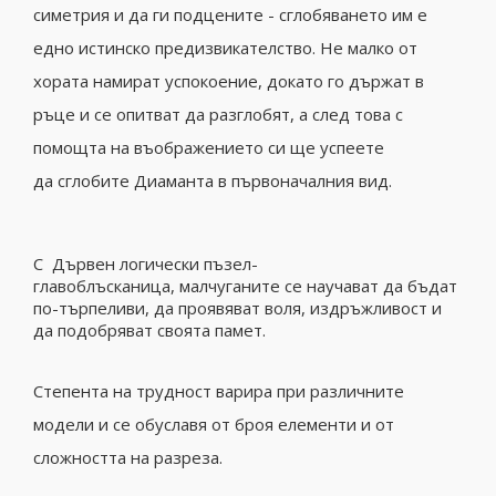
симетрия и да ги подцените - сглобяването им е
едно истинско предизвикателство. Не малко от
хората намират успокоение, докато го държат в
ръце и се опитват да разглобят, а след това с
помощта на въображението си ще успеете
да сглобите Диаманта в първоначалния вид.
С Дървен логически пъзел-
главоблъсканица, малчуганите се научават да бъдат
по-търпеливи, да проявяват воля, издръжливост и
да подобряват своята памет.
Степента на трудност варира при различните
модели и се обуславя от броя елементи и от
сложността на разреза.