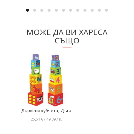
МОЖЕ ДА ВИ ХАРЕСА
СЪЩО
Дървени кубчета, Дъга
Дър
25,51 € / 49.89 лв.
Добавяне в количката