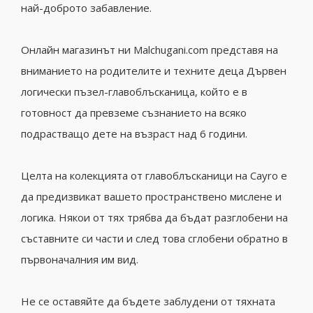
най-доброто забавление.
Онлайн магазинът ни Malchugani.com представя на
вниманието на родителите и техните деца Дървен
логически пъзел-главоблъсканица, който е в
готовност да превземе съзнанието на всяко
подрастващо дете на възраст над 6 години.
Целта на колекцията от главоблъсканици на Cayro е
да предизвикат вашето пространствено мислене и
логика. Някои от тях трябва да бъдат разглобени на
съставните си части и след това сглобени обратно в
първоначалния им вид.
Не се оставяйте да бъдете заблудени от тяхната