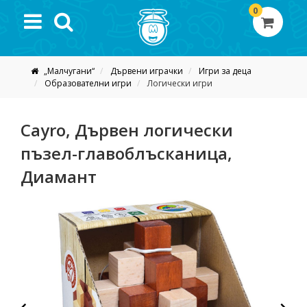
0
„Малчугани“
Дървени играчки
Игри за деца
Образователни игри
Логически игри
Cayro, Дървен логически
пъзел-главоблъсканица,
Диамант