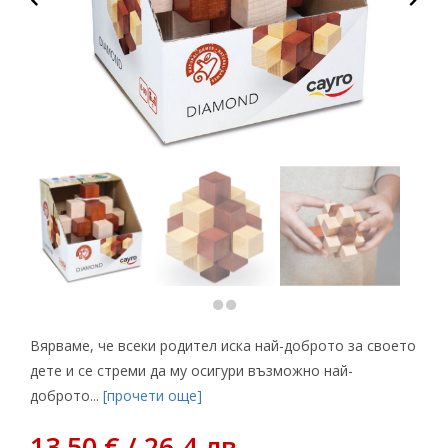
Вярваме, че всеки родител иска най-доброто за своето
дете и се стреми да му осигури възможно най-
доброто...
[прочети още]
13,50 € / 26.4 лв.