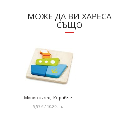
МОЖЕ ДА ВИ ХАРЕСА
СЪЩО
Мини пъзел, Корабче
Ули
5,57 € / 10.89 лв.
Добавяне в количката