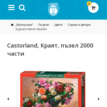
0
„Малчугани“
Пъзели
Цветя
Серии и автори
Художествени творби
Castorland, Краят, пъзел 2000
части