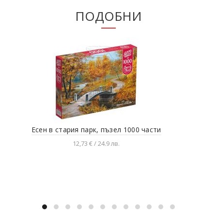
ПОДОБНИ
Есен в стария парк, пъзел 1000 части
Дам
12,73 € / 24.9 лв.
Добавяне в количката