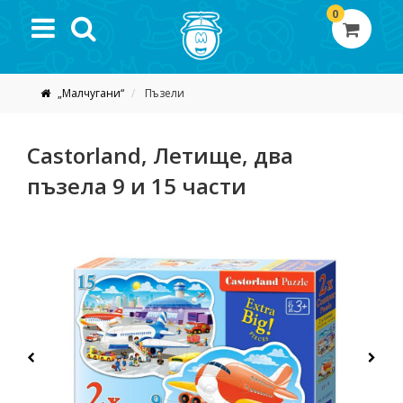
0
„Малчугани“
Пъзели
Castorland, Летище, два
пъзела 9 и 15 части