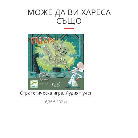
МОЖЕ ДА ВИ ХАРЕСА
СЪЩО
Стратегическа игра, Лудият учен
Кор
16,36 € / 32 лв.
Добавяне в количката