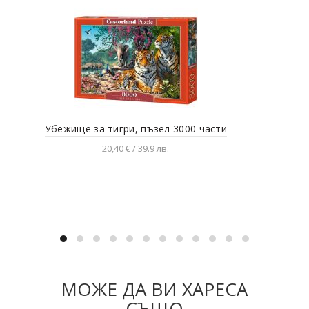
Убежище за тигри, пъзел 3000 части
Кот
20,40 € / 39.9 лв.
Добавяне в количката
МОЖЕ ДА ВИ ХАРЕСА
СЪЩО