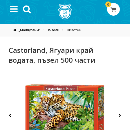
0
„Малчугани“
Пъзели
Животни
Castorland, Ягуари край
водата, пъзел 500 части