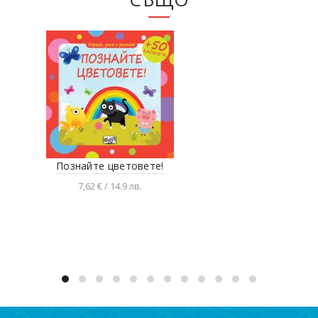
Познайте цветовете!
Жив
7,62 € / 14.9 лв.
Добавяне в количката