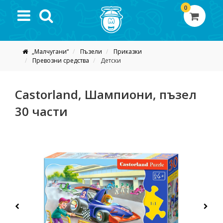
0
„Малчугани“
Пъзели
Приказки
Превозни средства
Детски
Castorland, Шампиони, пъзел
30 части