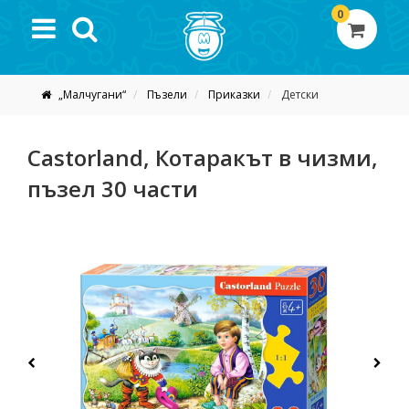
0
„Малчугани“
Пъзели
Приказки
Детски
Castorland, Котаракът в чизми,
пъзел 30 части