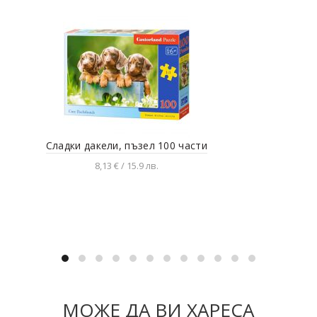
Сладки дакели, пъзел 100 части
Гра
8,13 € / 15.9 лв.
Добавяне в количката
МОЖЕ ДА ВИ ХАРЕСА