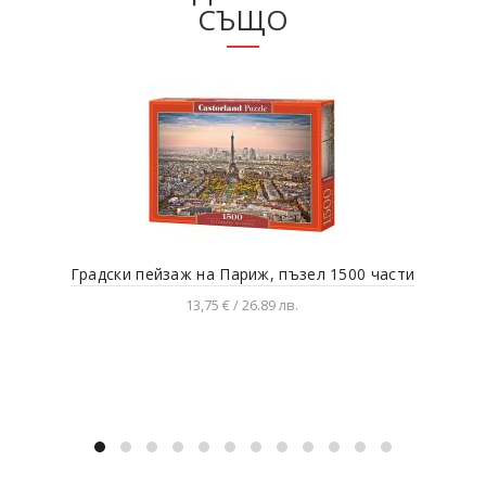
СЪЩО
Градски пейзаж на Париж, пъзел 1500 части
За
13,75 € / 26.89 лв.
Добавяне в количката