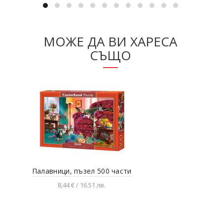
МОЖЕ ДА ВИ ХАРЕСА
СЪЩО
Палавници, пъзел 500 части
Вел
8,44 € / 16.51 лв.
Добавяне в количката