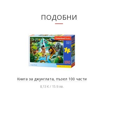
ПОДОБНИ
Книга за джунглата, пъзел 100 части
Пр
8,13 € / 15.9 лв.
Добавяне в количката