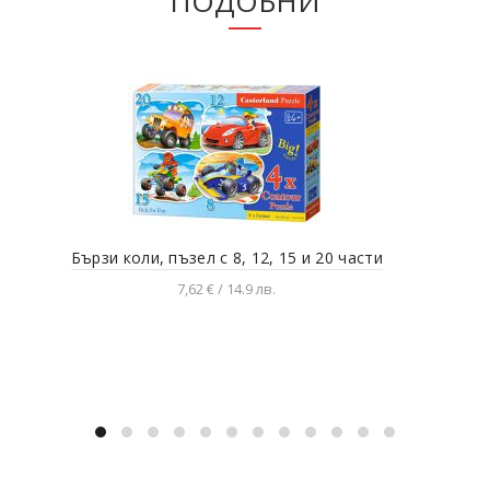
ПОДОБНИ
Бързи коли, пъзел с 8, 12, 15 и 20 чаcти
В г
7,62 € / 14.9 лв.
Добавяне в количката