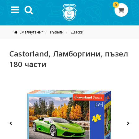
0
„Малчугани“
Пъзели
Детски
Castorland, Ламборгини, пъзел
180 части